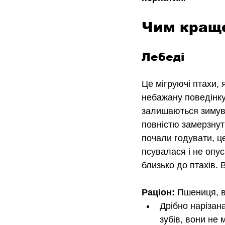
Чим краще
Лебеді
Це мігруючі птахи, 
небажану поведінку,
залишаються зимува
повністю замерзнут
почали годувати, ц
псувалася і не опус
близько до птахів. 
Раціон:
 Пшениця, в
Дрібно нарізана
зубів, вони не 