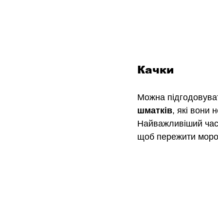
Качки
Можна підгодовуват
шматків
, які вони
Найважливіший час
щоб пережити мороз