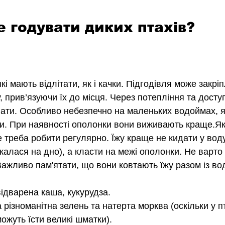
 годувати диких птахів?
які мають відлітати, як і качки. Підгодівля може закрі
 прив’язуючи їх до місця. Через потепління та доступ
ти. Особливо небезпечно на маленьких водоймах, я
и. При наявності ополонки вони виживають краще.Я
е треба робити регулярно. Їжу краще не кидати у вод
калася на дно), а класти на межі ополонки. Не варто
Важливо пам'ятати, що вони ковтають їжу разом із во
ідварена каша, кукурудза.
 різноманітна зелень та натерта морква (оскільки у п
можуть їсти великі шматки).