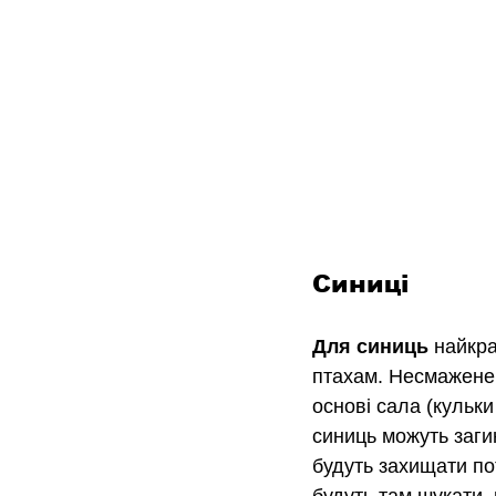
Синиці
Для синиць 
найкр
птахам. Несмажене 
основі сала (кульки
синиць можуть загин
будуть захищати пот
будуть там шукати, 