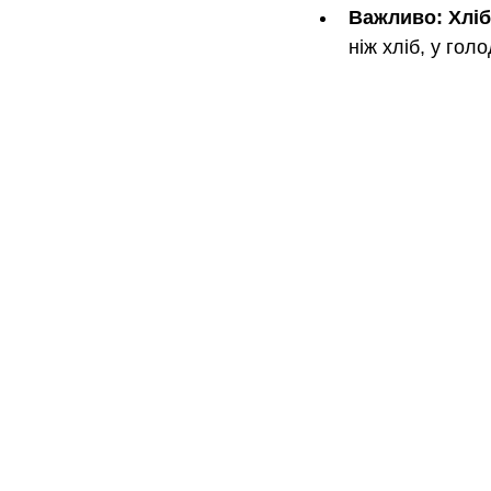
Важливо:
Хліб
ніж хліб, у гол