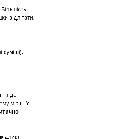
 Більшість 
ки відлітати.
 суміші). 
іти до 
му місці. У 
итично 
кідливі 