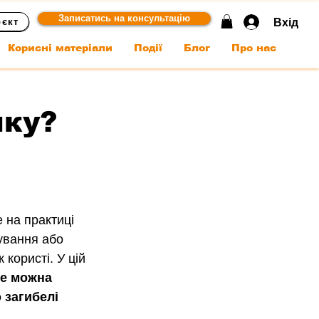
Записатись на консультацію
Вхід
оєкт
Корисні матеріали
Події
Блог
Про нас
мку?
 на практиці 
ування або 
користі. У цій 
не можна 
 загибелі 