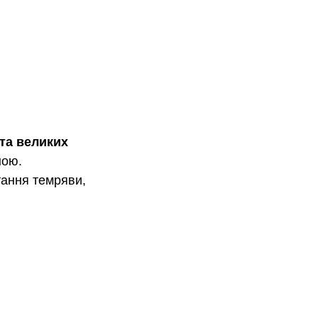
та великих 
ною. 
тання темряви, 