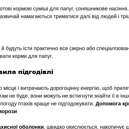
отові кормові суміші для папуг, соняшникове насіння.
зазвичай намагаються триматися далі від людей і тріш
й будуть їсти практично все (зерно або спеціалізовані
ати корми для папуг.
вила підгодівлі
 місця і витрачають дорогоцінну енергію, щоб прилет
там не буде, вони можуть не встигнути знайти її в іншо
погоду птахів краще не підгодовувати. 
Допомога кр
 морози
ахисної оболонки
, швидко окислюється, накопичує ш