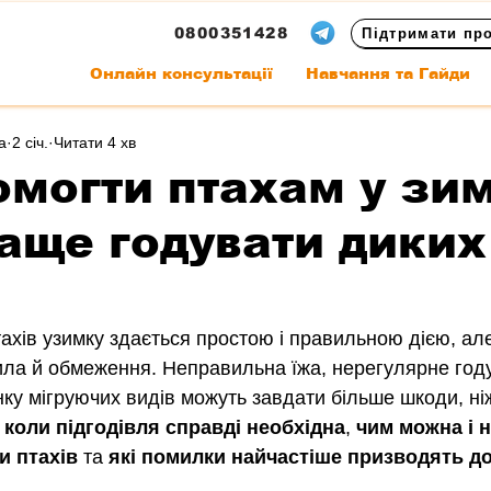
0800351428
Підтримати пр
Онлайн консультації
Навчання та Гайди
а
2 січ.
Читати 4 хв
омогти птахам у зи
аще годувати диких
ахів узимку здається простою і правильною дією, але
вила й обмеження. Неправильна їжа, нерегулярне год
ку мігруючих видів можуть завдати більше шкоди, ніж 
 
коли підгодівля справді необхідна
, 
чим можна і 
и птахів
 та 
які помилки найчастіше призводять до