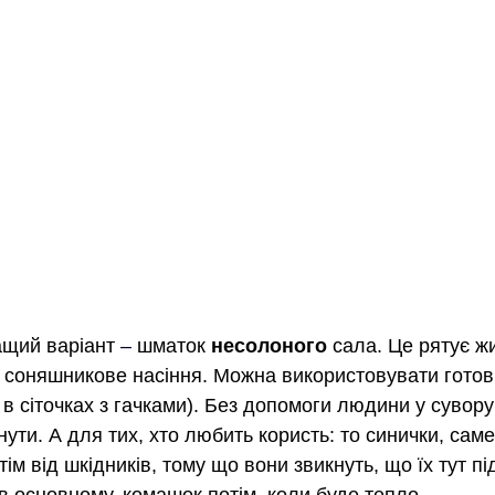
ащий варіант
 –
 шматок 
несолоного
 сала. Це рятує ж
соняшникове насіння. Можна використовувати готові 
 в сіточках з гачками). Без допомоги людини у сувору 
ути. А для тих, хто любить користь: то синички, саме
ім від шкідників, тому що вони звикнуть, що їх тут пі
в основному, комашок потім, коли буде тепло.