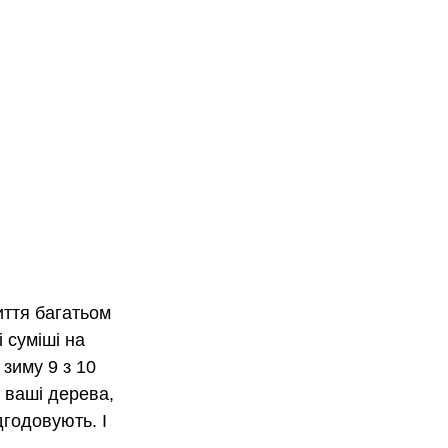
иття багатьом 
суміші на 
зиму 9 з 10 
 ваші дерева, 
дгодовують. І 