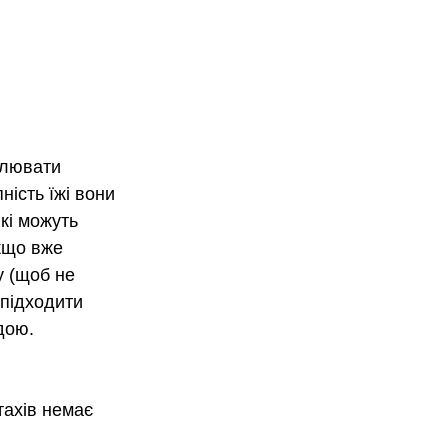
плювати 
ність їжі вони 
кі можуть 
кщо вже 
у (щоб не 
 підходити 
дою. 
тахів немає 