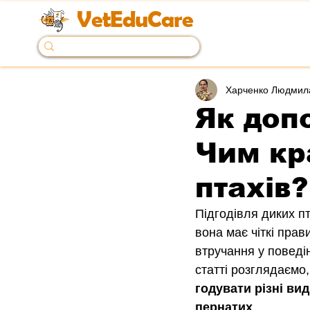
VetEduCare
Харченко Людмил
Як доп
Чим кр
птахів?
Підгодівля диких пт
вона має чіткі пра
втручання у поведін
статті розглядаємо,
годувати різні вид
пернатих
.