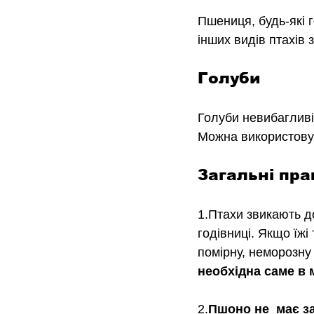
Пшениця, будь-які г
інших видів птахів 
Голуби
Голуби невибагливі 
Можна використовув
Загальні пра
1.Птахи звикають до
годівниці. Якщо їжі 
помірну, неморозну 
необхідна саме в
2.
Пшоно не  має з