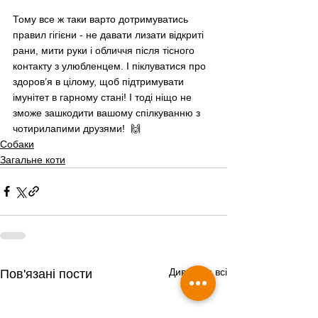
Тому все ж таки варто дотримуватись 
правил гігієни - не давати лизати відкриті 
рани, мити руки і обличчя після тісного 
контакту з улюбленцем. І піклуватися про 
здоров’я в цілому, щоб підтримувати 
імунітет в гарному стані! І тоді ніщо не 
зможе зашкодити вашому спілкуванню з 
чотирилапими друзями!  🙌
Собаки
Загальне коти
Дивитися всі
Пов'язані пости