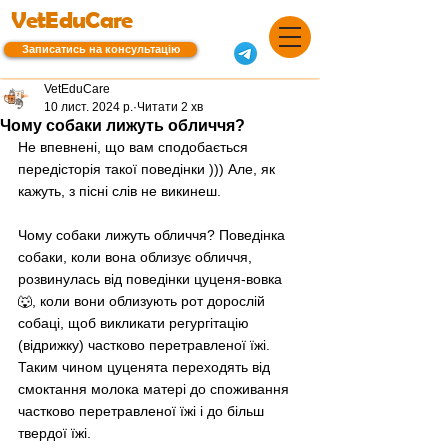
VetEduCare
Записатись на консультацію
VetEduCare
10 лист. 2024 р.
Читати 2 хв
Чому собаки лижуть обличчя?
Не впевнені, що вам сподобається 
передісторія такої поведінки ))) Але, як 
кажуть, з пісні слів не викинеш. 
Чому собаки лижуть обличчя? Поведінка 
собаки, коли вона облизує обличчя, 
розвинулась від поведінки цуценя-вовка
🐺, коли вони облизують рот дорослій 
собаці, щоб викликати регургітацію 
(відрижку) частково перетравленої їжі. 
Таким чином цуценята переходять від 
смоктання молока матері до споживання 
частково перетравленої їжі і до більш 
твердої їжі.