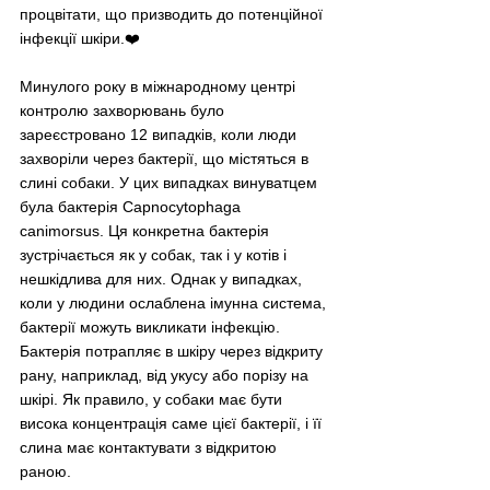
процвітати, що призводить до потенційної 
інфекції шкіри.❤️
Минулого року в міжнародному центрі 
контролю захворювань було 
зареєстровано 12 випадків, коли люди 
захворіли через бактерії, що містяться в 
слині собаки. У цих випадках винуватцем 
була бактерія Capnocytophaga 
canimorsus. Ця конкретна бактерія 
зустрічається як у собак, так і у котів і 
нешкідлива для них. Однак у випадках, 
коли у людини ослаблена імунна система, 
бактерії можуть викликати інфекцію. 
Бактерія потрапляє в шкіру через відкриту 
рану, наприклад, від укусу або порізу на 
шкірі. Як правило, у собаки має бути 
висока концентрація саме цієї бактерії, і її 
слина має контактувати з відкритою 
раною.