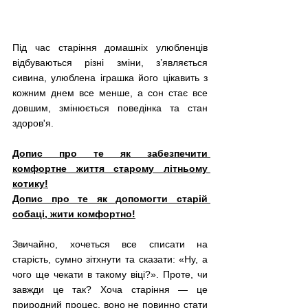
Під час старіння домашніх улюбленців 
відбуваються різні зміни, з’являється 
сивина, улюблена іграшка його цікавить з 
кожним днем все менше, а сон стає все 
довшим, змінюється поведінка та стан 
здоров'я.
Допис про те як забезпечити 
комфортне життя старому літньому 
котику!
Допис про те як допомогти старій 
собаці, жити комфортно!
Звичайно, хочеться все списати на 
старість, сумно зітхнути та сказати: «Ну, а 
чого ще чекати в такому віці?». Проте, чи 
завжди це так? Хоча старіння — це 
природний процес, воно не повинно стати 