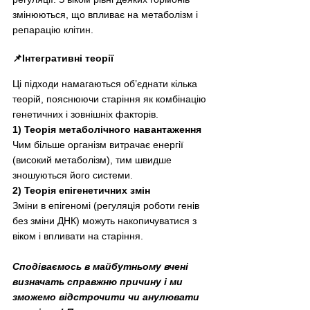
змінюються, що впливає на метаболізм і 
репарацію клітин.
📌Інтегративні теорії
Ці підходи намагаються об’єднати кілька 
теорій, пояснюючи старіння як комбінацію 
генетичних і зовнішніх факторів.
1) Теорія метаболічного навантаження
Чим більше організм витрачає енергії 
(високий метаболізм), тим швидше 
зношуються його системи.
2) Теорія епігенетичних змін
Зміни в епігеномі (регуляція роботи генів 
без зміни ДНК) можуть накопичуватися з 
віком і впливати на старіння.
Сподіваємось в майбутньому вчені 
визначать справжню причину і ми 
зможемо відстрочити чи анулювати 