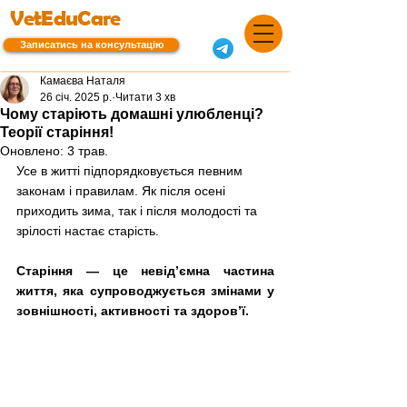
VetEduCare
Записатись на консультацію
Камаєва Наталя
26 січ. 2025 р.
Читати 3 хв
Чому старіють домашні улюбленці?
Теорії старіння!
Оновлено:
3 трав.
Усе в житті підпорядковується певним 
законам і правилам. Як після осені 
приходить зима, так і після молодості та 
зрілості настає старість. 
Старіння — це невід’ємна частина 
життя, яка супроводжується змінами у 
зовнішності, активності та здоров’ї. 