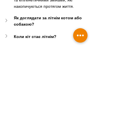
та епігенетичними змінами, які 
накопичуються протягом життя.
Як доглядати за літнім котом або 
собакою?
Коли кіт стає літнім?
З якого віку собака вважається 
літнім?
Чи можна сповільнити старіння у 
тварин?
ДоглядЗаВіковимиТваринами
Ветеринарія
Загальне коти
Загальне птахи, гризуни, екзоти