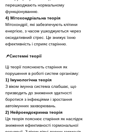
перешкоджають нормальному 
функціонуванню.
4) Мітохондріальна теорія
Мітохондрії, які забезпечують клітини 
енергією, з часом ушкоджуються через 
оксидативний стрес. Це знижує їхню 
ефективність і сприяє старінню.
📌Системні теорії
Ці теорії пояснюють старіння як 
порушення в роботі систем організму:
1) Імунологічна теорія
З віком імунна система слабшає, що 
призводить до зниження здатності 
боротися з інфекціями і зростання 
автоімунних захворювань.
2) Нейроендокринна теорія
Ця теорія пояснює старіння як наслідок 
зниження ефективності гормональної 
регуляції. З віком рівні деяких гормонів 