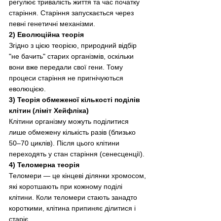
регулює тривалість життя та час початку 
старіння. Старіння запускається через 
певні генетичні механізми.
2) Еволюційна теорія
Згідно з цією теорією, природний відбір 
"не бачить" старих організмів, оскільки 
вони вже передали свої гени. Тому 
процеси старіння не пригнічуються 
еволюцією.
3) Теорія обмеженої кількості поділів 
клітин (ліміт Хейфліка)
Клітини організму можуть поділитися 
лише обмежену кількість разів (близько 
50–70 циклів). Після цього клітини 
переходять у стан старіння (сенесценції).
4) Теломерна теорія
Теломери — це кінцеві ділянки хромосом, 
які коротшають при кожному поділі 
клітини. Коли теломери стають занадто 
короткими, клітина припиняє ділитися і 
старіє.