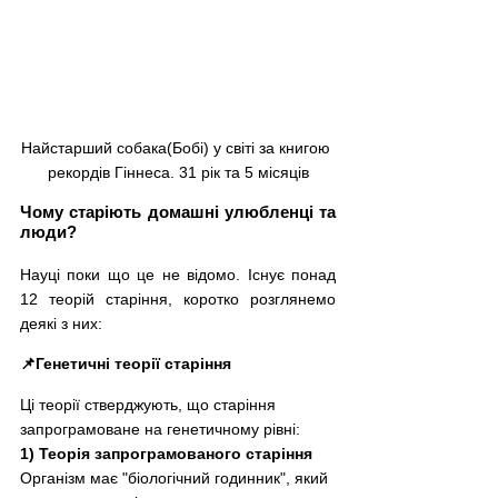
Найстарший собака(Бобі) у світі за книгою 
рекордів Гіннеса. 31 рік та 5 місяців
Чому старіють домашні улюбленці та 
люди? 
Науці поки що це не відомо. Існує понад 
12 теорій старіння, коротко розглянемо 
деякі з них:
📌Генетичні теорії старіння
Ці теорії стверджують, що старіння 
запрограмоване на генетичному рівні:
1) Теорія запрограмованого старіння
Організм має "біологічний годинник", який 