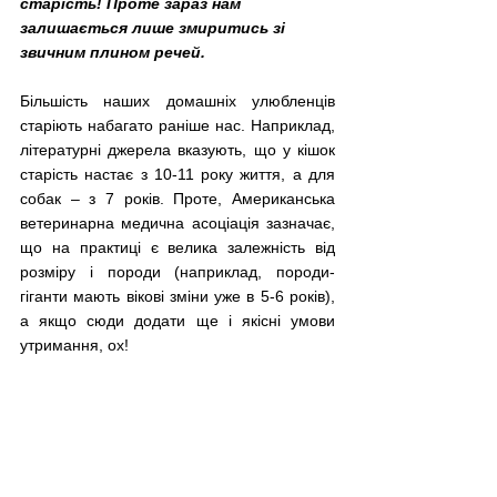
старість! Проте зараз нам 
залишається лише змиритись зі 
звичним плином речей.
Більшість наших домашніх улюбленців 
старіють набагато раніше нас. Наприклад, 
літературні джерела вказують, що у кішок 
старість настає з 10-11 року життя, а для 
собак – з 7 років. Проте, Американська 
ветеринарна медична асоціація зазначає, 
що на практиці є велика залежність від 
розміру і породи (наприклад, породи-
гіганти мають вікові зміни уже в 5-6 років), 
а якщо сюди додати ще і якісні умови 
утримання, ох!