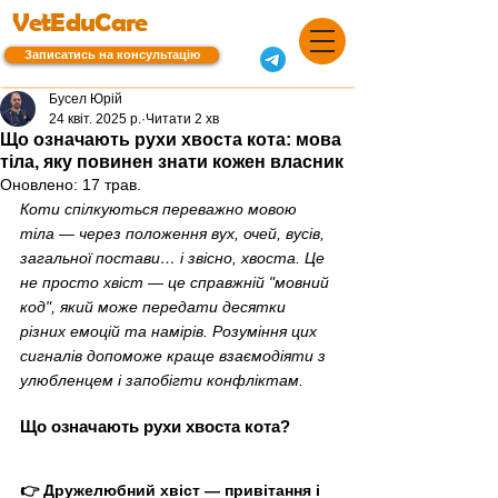
VetEduCare
Записатись на консультацію
Бусел Юрій
24 квіт. 2025 р.
Читати 2 хв
Що означають рухи хвоста кота: мова
тіла, яку повинен знати кожен власник
Оновлено:
17 трав.
Коти спілкуються переважно мовою 
тіла — через положення вух, очей, вусів, 
загальної постави… і звісно, хвоста. Це 
не просто хвіст — це справжній "мовний 
код", який може передати десятки 
різних емоцій та намірів. Розуміння цих 
сигналів допоможе краще взаємодіяти з 
улюбленцем і запобігти конфліктам. 
Що означають рухи хвоста кота?
👉 Дружелюбний хвіст — привітання і 