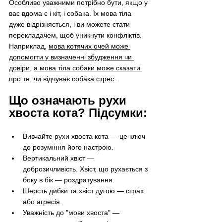
Особливо уважними потрібно бути, якщо у 
вас вдома є і кіт, і собака. Їх мова тіла 
дуже відрізняється, і ви можете стати 
перекладачем, щоб уникнути конфліктів. 
Наприклад, 
мова котячих очей
 може 
допомогти у визначенні збудження чи 
довіри
, 
а мова тіла собаки може сказати 
про те, чи відчуває собака стрес.
Що означають рухи 
хвоста кота? Підсумки:
Вивчайте рухи хвоста кота — це ключ 
до розуміння його настрою.
Вертикальний хвіст — 
доброзичливість. Хвіст, що рухається з 
боку в бік — роздратування.
Шерсть дибки та хвіст дугою — страх 
або агресія.
Уважність до "мови хвоста" — 