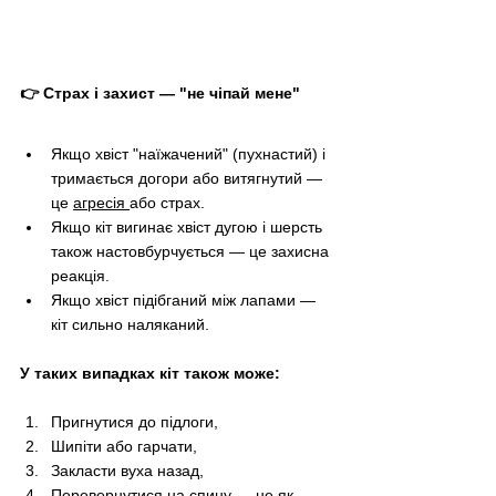
👉 Страх і захист — "не чіпай мене"
Якщо хвіст "наїжачений" (пухнастий) і 
тримається догори або витягнутий — 
це 
агресія 
або страх.
Якщо кіт вигинає хвіст дугою і шерсть 
також настовбурчується — це захисна 
реакція.
Якщо хвіст підібганий між лапами — 
кіт сильно наляканий.
У таких випадках кіт також може:
Пригнутися до підлоги,
Шипіти або гарчати,
Закласти вуха назад,
Перевернутися на спину — не як 