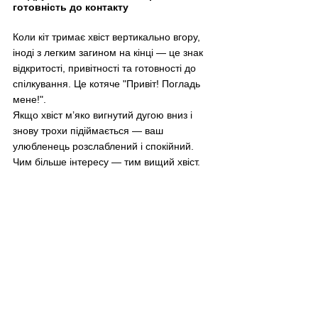
готовність до контакту
Коли кіт тримає хвіст вертикально вгору, 
іноді з легким загином на кінці — це знак 
відкритості, привітності та готовності до 
спілкування. Це котяче "Привіт! Погладь 
мене!".
Якщо хвіст м’яко вигнутий дугою вниз і 
знову трохи підіймається — ваш 
улюбленець розслаблений і спокійний. 
Чим більше інтересу — тим вищий хвіст.