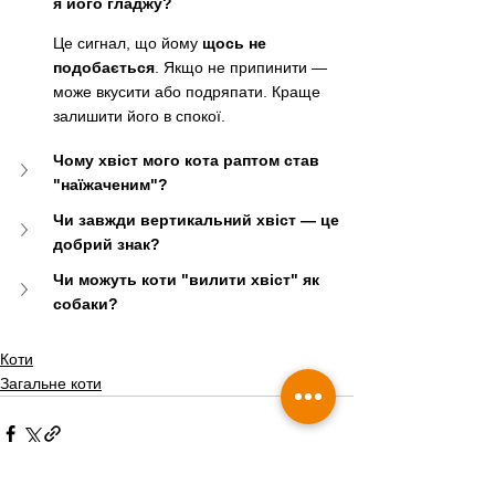
я його гладжу?
Це сигнал, що йому 
щось не 
подобається
. Якщо не припинити — 
може вкусити або подряпати. Краще 
залишити його в спокої.
Чому хвіст мого кота раптом став 
"наїжаченим"?
Чи завжди вертикальний хвіст — це 
добрий знак?
Чи можуть коти "вилити хвіст" як 
собаки?
Коти
Загальне коти