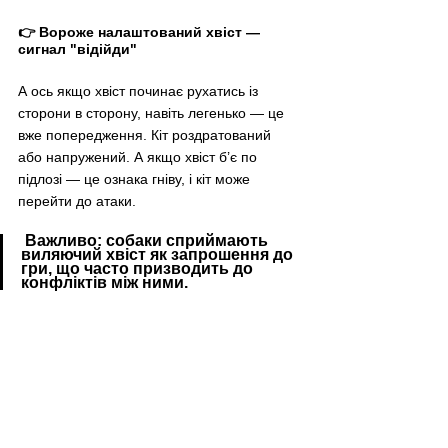
👉 Вороже налаштований хвіст — 
сигнал "відійди"
А ось якщо хвіст починає рухатись із 
сторони в сторону, навіть легенько — це 
вже попередження. Кіт роздратований 
або напружений. А якщо хвіст б’є по 
підлозі — це ознака гніву, і кіт може 
перейти до атаки.
 Важливо: собаки сприймають 
виляючий хвіст як запрошення до 
гри, що часто призводить до 
конфліктів між ними.