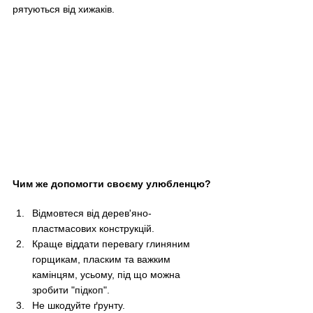
рятуються від хижаків.
Чим же допомогти своєму улюбленцю?
Відмовтеся від дерев'яно-
пластмасових конструкцій.
Краще віддати перевагу глиняним 
горщикам, пласким та важким 
камінцям, усьому, під що можна 
зробити "підкоп".
Не шкодуйте ґрунту.