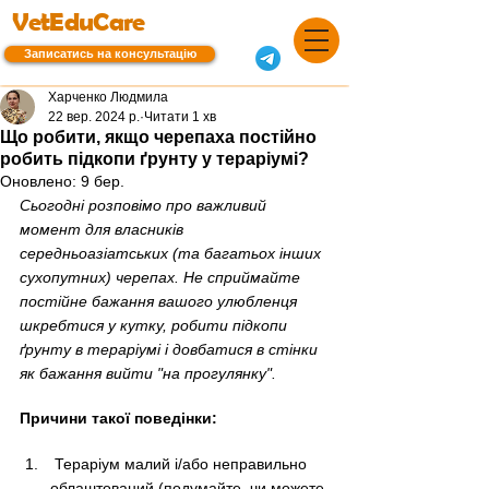
VetEduCare
Записатись на консультацію
Харченко Людмила
22 вер. 2024 р.
Читати 1 хв
Що робити, якщо черепаха постійно
робить підкопи ґрунту у тераріумі?
Оновлено:
9 бер.
Сьогодні розповімо про важливий 
момент для власників 
середньоазіатських (та багатьох інших 
сухопутних) черепах. Не сприймайте 
постійне бажання вашого улюбленця 
шкребтися у кутку, робити підкопи 
ґрунту в тераріумі і довбатися в стінки 
як бажання вийти "на прогулянку".
Причини такої поведінки:
 Тераріум малий і/або неправильно 
облаштований (подумайте, чи можете 