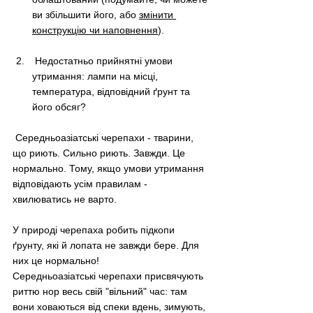
ви збільшити його, або 
змінити 
конструкцію чи наповнення
).
 Недостатньо прийнятні умови 
утримання: лампи на місці, 
температура, відповідний ґрунт та 
його обсяг?
 Середньоазіатські черепахи - тварини, 
що риють. Сильно риють. Завжди. Це 
нормально. Тому, якщо умови утримання 
відповідають усім правилам - 
хвилюватись не варто.
У природі черепаха робить підкопи 
ґрунту, які й лопата не завжди бере. Для 
них це нормально!
Середньоазіатські черепахи присвячують 
риттю нор весь свій "вільний" час: там 
вони ховаються від спеки вдень, зимують, 