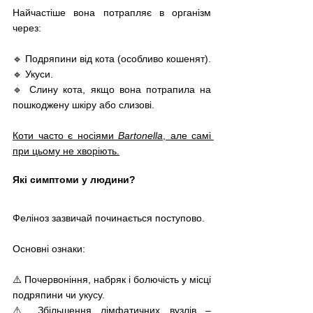
Найчастіше вона потрапляє в організм 
через: 
🔹 Подряпини від кота (особливо кошенят).
🔹 Укуси.
🔹 Слину кота, якщо вона потрапила на 
пошкоджену шкіру або слизові.
Коти часто є носіями 
Bartonella
, але самі 
при цьому не хворіють.
Які симптоми у людини?
Феліноз зазвичай починається поступово. 
Основні ознаки: 
⚠️ Почервоніння, набряк і болючість у місці 
подряпини чи укусу. 
⚠️ Збільшення лімфатичних вузлів – 