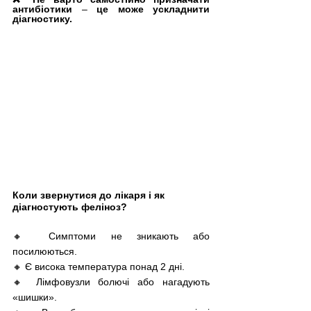
антибіотики 
–
 це може ускладнити 
діагностику.
Коли звернутися до лікаря і як 
діагностують феліноз?
🔸 Симптоми не зникають або 
посилюються.
🔸 Є висока температура понад 2 дні. 
🔸 Лімфовузли болючі або нагадують 
«шишки». 