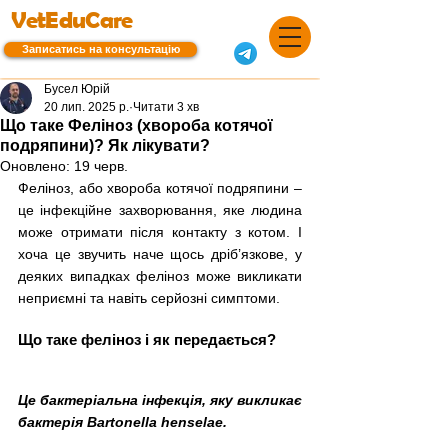
VetEduCare
Записатись на консультацію
Бусел Юрій
20 лип. 2025 р.
Читати 3 хв
Що таке Феліноз (хвороба котячої
подряпини)? Як лікувати?
Оновлено:
19 черв.
Феліноз, або хвороба котячої подряпини – 
це інфекційне захворювання, яке людина 
може отримати після контакту з котом. І 
хоча це звучить наче щось дріб’язкове, у 
деяких випадках феліноз може викликати 
неприємні та навіть серйозні симптоми.
Що таке феліноз і як передається?
Це бактеріальна інфекція, яку викликає 
бактерія Bartonella henselae. 