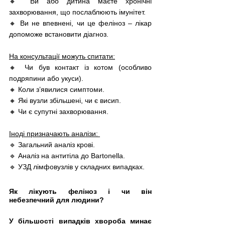
🔸 Ви або дитина маєте хронічні 
захворювання, що послаблюють імунітет. 
🔸 Ви не впевнені, чи це феліноз – лікар 
допоможе встановити діагноз.
На консультації можуть спитати:
🔸 Чи був контакт із котом (особливо 
подряпини або укуси). 
🔸 Коли з’явилися симптоми. 
🔸 Які вузли збільшені, чи є висип. 
🔸 Чи є супутні захворювання.
Іноді призначають аналізи: 
🔹 Загальний аналіз крові. 
🔹 Аналіз на антитіла до Bartonella.
🔹 УЗД лімфовузлів у складних випадках.
Як лікують феліноз і чи він 
небезпечний для людини?
У більшості випадків хвороба минає 