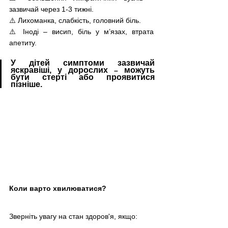
зазвичай через 1-3 тижні. 
⚠️ Лихоманка, слабкість, головний біль. 
⚠️ Іноді – висип, біль у м’язах, втрата 
апетиту.
У дітей симптоми зазвичай 
яскравіші, у дорослих 
 можуть 
–
бути стерті або проявитися 
пізніше.
Коли варто хвилюватися?
Зверніть увагу на стан здоров'я, якщо: 