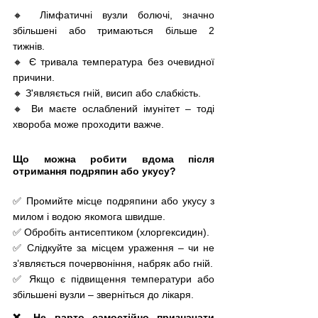
🔸 Лімфатичні вузли болючі, значно 
збільшені або тримаються більше 2 
тижнів. 
🔸 Є тривала температура без очевидної 
причини. 
🔸 З'являється гній, висип або слабкість.
🔸 Ви маєте ослаблений імунітет – тоді 
хвороба може проходити важче.
Що можна робити вдома після 
отримання подряпин або укусу?
✅ Промийте місце подряпини або укусу з 
милом і водою якомога швидше.
✅ Обробіть антисептиком (хлоргексидин).
✅ Слідкуйте за місцем ураження – чи не 
з’являється почервоніння, набряк або гній.
✅ Якщо є підвищення температури або 
збільшені вузли – зверніться до лікаря.
❌ Не варто самостійно призначати 