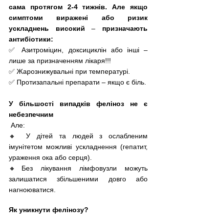
сама протягом 2-4 тижнів. Але якщо 
симптоми виражені або ризик 
ускладнень високий 
–
 призначають 
антибіотики: 
✅ Азитроміцин, доксициклін або інші – 
лише за призначенням лікаря!!!
✅ Жарознижувальні при температурі.
✅ Протизапальні препарати – якщо є біль.
У більшості випадків феліноз не є 
небезпечним
 Але:
🔸 У дітей та людей з ослабленим 
імунітетом можливі ускладнення (гепатит, 
ураження ока або серця).
🔸Без лікування лімфовузли можуть 
залишатися збільшеними довго або 
нагноюватися.
Як уникнути фелінозу?