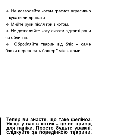
🔹 Не дозволяйте котам гратися агресивно 
– кусати чи дряпати. 
🔹 Мийте руки після гри з котом. 
🔹 Не дозволяйте коту лизати відкриті рани 
чи обличчя. 
🔹 Обробляйте тварин від бліх – саме 
блохи переносять бактерії між котами.
Тепер ви знаєте, що таке феліноз. 
Якщо у вас є котик 
 це не привід 
–
для паніки. Просто будьте уважні, 
слідкуйте за поведінкою тварини, 