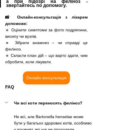
а при підозрі на феліноз 
–
звертайтесь по допомогу.
📸 Онлайн-консультація з лікарем 
допоможе: 
🔹 Оцінити симптоми за фото подряпини, 
висипу чи вузлів. 
🔹 Зібрати анамнез – чи справді це 
феліноз. 
🔹 Скласти план дій – що варто здати, чим 
обробити, коли лікувати.
Онлайн консультація
FAQ
Чи всі коти переносять феліноз?
Не всі, але Bartonella henselae може 
бути у багатьох здорових котів, особливо 
у кошенят, які ще не проходили 