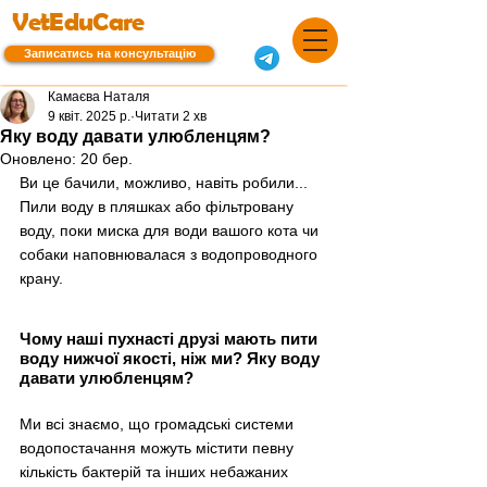
VetEduCare
Записатись на консультацію
Камаєва Наталя
9 квіт. 2025 р.
Читати 2 хв
Яку воду давати улюбленцям?
Оновлено:
20 бер.
Ви це бачили, можливо, навіть робили... 
Пили воду в пляшках або фільтровану 
воду, поки миска для води вашого кота чи 
собаки наповнювалася з водопроводного 
крану. 
Чому наші пухнасті друзі мають пити 
воду нижчої якості, ніж ми? Яку воду 
давати улюбленцям?
Ми всі знаємо, що громадські системи 
водопостачання можуть містити певну 
кількість бактерій та інших небажаних 