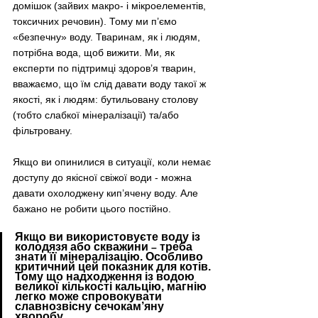
домішок (зайвих макро- і мікроелементів, 
токсичних речовин). Тому ми п’ємо 
«безпечну» воду. Тваринам, як і людям, 
потрібна вода, щоб вижити. Ми, як 
експерти по підтримці здоров’я тварин,  
вважаємо, що їм слід давати воду такої ж 
якості, як і людям: бутильовану столову 
(тобто слабкої мінералізації) та/або 
фільтровану.
Якщо ви опинилися в ситуації, коли немає 
доступу до якісної свіжої води - можна 
давати охолоджену кип’ячену воду. Але 
бажано не робити цього постійно.
Якщо ви використовуєте воду із 
колодязя або скважини 
 треба 
–
знати її мінералізацію. Особливо 
критичний цей показник для котів. 
Тому що надходження із водою 
великої кількості кальцію, магнію 
легко може спровокувати 
славнозвісну сечокам’яну 
хворобу.