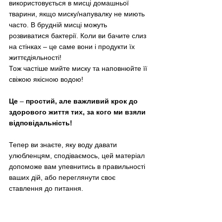
використовується в мисці домашньої 
тварини, якщо миску/напувалку не миють 
часто. В брудній мисці можуть 
розвиватися бактерії. Коли ви бачите слиз 
на стінках – це саме вони і продукти їх 
життєдіяльності! 
Тож частіше мийте миску та наповнюйте її 
свіжою якісною водою!
Це 
–
 простий, але важливий крок до 
здорового життя тих, за кого ми взяли 
відповідальність!  
Тепер ви знаєте, яку воду давати 
улюбленцям, сподіваємось, цей матеріал 
допоможе вам упевнитись в правильності 
ваших дій, або переглянути своє 
ставлення до питання.