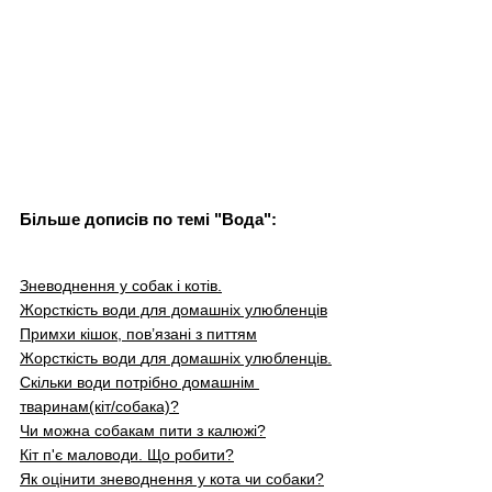
Більше дописів по темі "Вода":
Зневоднення у собак і котів
.
Жорсткість 
води
 для домашніх улюбленців
Примхи кішок, пов’язані з питтям
Жорсткість 
води 
для домашніх улюбленців
.
Скільки води потрібно домашнім 
тваринам(кіт/собака)?
Чи можна собакам пити з калюжі?
Кіт п'є маловоди. Що робити?
Як оцінити зневоднення у кота чи собаки?