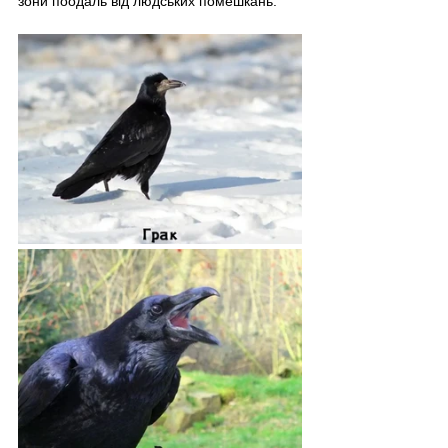
зони поодаль від людських помешкань.