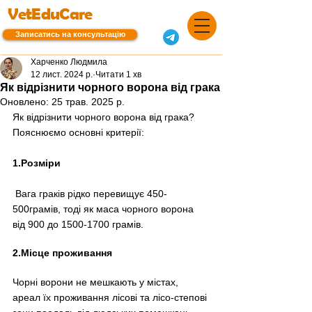
VetEduCare
Записатись на консультацію
Харченко Людмила
12 лист. 2024 р.
Читати 1 хв
Як відрізнити чорного ворона від грака
Оновлено:
25 трав. 2025 р.
Як відрізнити чорного ворона від грака? 
Пояснюємо основні критерії:
1.Розміри
 Вага граків рідко перевищує 450-
500грамів, тоді як маса чорного ворона 
від 900 до 1500-1700 грамів.
2.Місце проживання
Чорні ворони не мешкають у містах, 
ареал їх проживання лісові та лісо-степові 