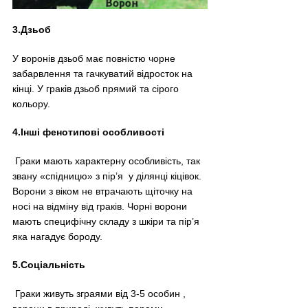
3.Дзьоб
У воронів дзьоб має повністю чорне 
забарвлення та гачкуватий відросток на 
кінці. У граків дзьоб прямий та сірого 
кольору.
4.Інші фенотипові особливості
 Граки мають характерну особливість, так 
звану «спідницю» з пір’я  у ділянці кіцівок. 
Ворони з віком не втрачають щіточку на 
носі на відміну від граків. Чорні ворони 
мають специфічну складу з шкіри та пір’я 
яка нагадує бороду.
5.Соціальність
 Граки живуть зграями від 3-5 особин , 