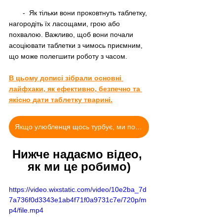
       -  Як тільки вони проковтнуть таблетку, 
нагородіть їх ласощами, грою або 
похвалою. Важливо, щоб вони почали 
асоціювати таблетки з чимось приємним, 
що може полегшити роботу з часом.
В цьому дописі зібрали основні 
лайфхаки, як ефективно, безпечно та 
якісно дати таблетку тварині
.
Якщо улюбленця щось турбує, ми поруч аби допомогти
Нижче надаємо відео, 
як ми це робимо)
https://video.wixstatic.com/video/10e2ba_7d
7a736f0d3343e1ab4f71f0a9731c7e/720p/m
p4/file.mp4