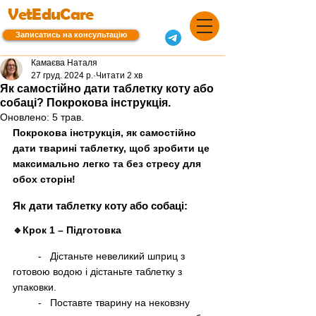
VetEduCare
Записатись на консультацію
Камаєва Наталя
27 груд. 2024 р.
Читати 2 хв
Як самостійно дати таблетку коту або
собаці? Покрокова інструкція.
Оновлено:
5 трав.
Покрокова інструкція, як самостійно 
дати тварині таблетку, щоб зробити це 
максимально легко та без стресу для 
обох сторін!
Як дати таблетку коту або собаці:
🔹Крок 1 
–
 Підготовка
         -   Дістаньте невеликий шприц з 
готовою водою і дістаньте таблетку з 
упаковки.
         -   Поставте тварину на нековзну 