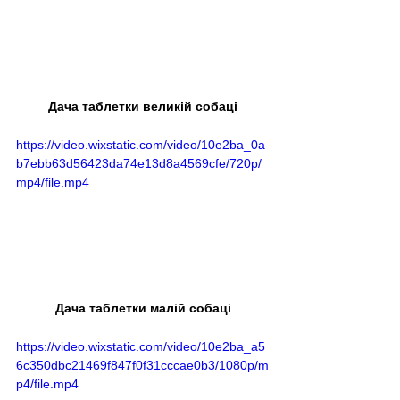
Дача таблетки великій собаці
https://video.wixstatic.com/video/10e2ba_0a
b7ebb63d56423da74e13d8a4569cfe/720p/
mp4/file.mp4
Дача таблетки малій собаці
https://video.wixstatic.com/video/10e2ba_a5
6c350dbc21469f847f0f31cccae0b3/1080p/m
p4/file.mp4