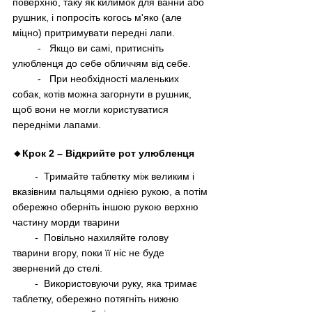
поверхню, таку як килимок для ванни або 
рушник, і попросіть когось м'яко (але 
міцно) притримувати передні лапи.
         -   Якщо ви самі, притисніть 
улюбленця до себе обличчям від себе.
         -   При необхідності маленьких 
собак, котів можна загорнути в рушник, 
щоб вони не могли користуватися 
передніми лапами.
🔸Крок 2 
–
 Відкрийте рот улюбленця
        -  Тримайте таблетку між великим і 
вказівним пальцями однією рукою, а потім 
обережно оберніть іншою рукою верхню 
частину морди тварини
        -  Повільно нахиляйте голову 
тварини вгору, поки її ніс не буде 
звернений до стелі.
        -  Використовуючи руку, яка тримає 
таблетку, обережно потягніть нижню 