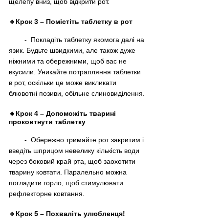
щелепу вниз, щоб відкрити рот.
🔹Крок 3 
–
 Помістіть таблетку в рот
        -  Покладіть таблетку якомога далі на 
язик. Будьте швидкими, але також дуже 
ніжними та обережними, щоб вас не 
вкусили. Уникайте потрапляння таблетки 
в рот, оскільки це може викликати 
блювотні позиви, обільне слиновиділення.
🔸Крок 4 
–
 Допоможіть тварині 
проковтнути таблетку
        -  Обережно тримайте рот закритим і 
введіть шприцом невелику кількість води 
через боковий край рта, щоб заохотити 
тварину ковтати. Паралельно можна 
погладити горло, щоб стимулювати 
рефлекторне ковтання.
🔹Крок 5 
–
 Похваліть улюбленця! 