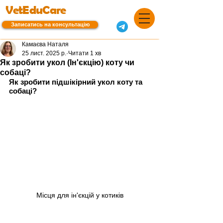
VetEduCare
Записатись на консультацію
Камаєва Наталя
25 лист. 2025 р.
Читати 1 хв
Як зробити укол (Ін'єкцію) коту чи
собаці?
Як зробити підшікірний укол коту та 
собаці?
Місця для ін'єкцій у котиків