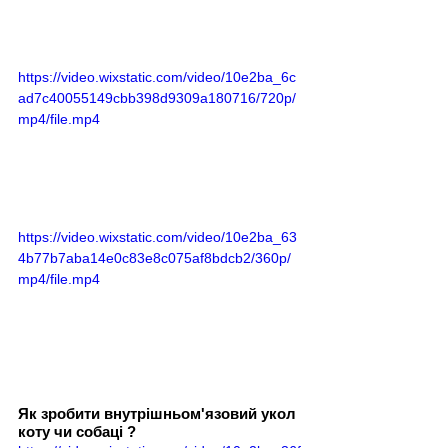
https://video.wixstatic.com/video/10e2ba_6c
ad7c40055149cbb398d9309a180716/720p/
mp4/file.mp4
https://video.wixstatic.com/video/10e2ba_63
4b77b7aba14e0c83e8c075af8bdcb2/360p/
mp4/file.mp4
Як зробити внутрішньом'язовий укол 
коту чи собаці ?