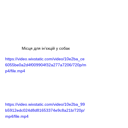
Місця для ін'єкцій у собак
https://video.wixstatic.com/video/10e2ba_ce
6055be0a2d4f009904f32a277a7206/720p/m
p4/file.mp4
https://video.wixstatic.com/video/10e2ba_99
b5912edc024d8d81653374e9c8a21b/720p/
mp4/file.mp4