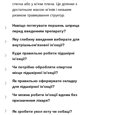
стегна або у м’язи плеча. Це ділянки з 
достатньою масою м’язів і низьким 
ризиком травмування структур.
Навіщо потягувати поршень шприца 
перед введенням препарату?
Яку глибину введення вибирати для 
внутрішньом’язової ін’єкції?
Куди правильно робити підшкірні 
ін’єкції?
Чи потрібно обробляти спиртом 
місце підшкірної ін’єкції?
Як правильно сформувати складку 
для підшкірної ін’єкції?
Чи можна робити ін’єкції вдома без 
призначення лікаря?
Як зробити укол коту чи собаці?