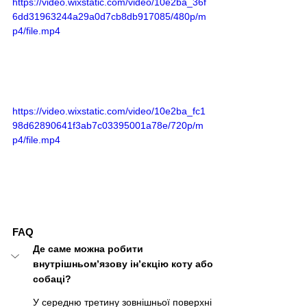
https://video.wixstatic.com/video/10e2ba_36f
6dd31963244a29a0d7cb8db917085/480p/m
p4/file.mp4
https://video.wixstatic.com/video/10e2ba_fc1
98d62890641f3ab7c03395001a78e/720p/m
p4/file.mp4
FAQ
Де саме можна робити 
внутрішньом’язову ін’єкцію коту або 
собаці?
У середню третину зовнішньої поверхні 