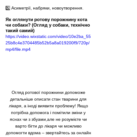
5️⃣ Асиметрії, набряки, новоутворення.
Як оглянути ротову порожнину кота 
чи собаки? (Огляд у собаки, технічно 
такий самий)
https://video.wixstatic.com/video/10e2ba_55
25b8c4e3704485b52b5a8a019200f9/720p/
mp4/file.mp4
Огляд ротової порожнини допоможе 
детальніше описати стан тварини для 
лікаря, а іноді виявити проблему! Якщо 
потрібна допомога і помітили зміни у 
яснах чи з збуами,але не розумієте чи 
варто бігти до лікаря чи можливо 
допомогти вдома 
–
 звертайтесь за онлайн 