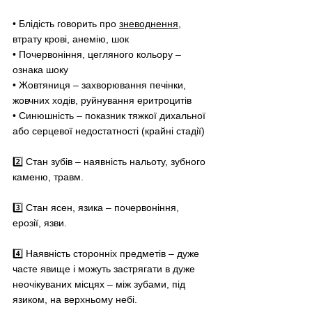
• Блідість говорить про 
зневоднення
, 
втрату крові, анемію, шок
• Почервоніння, цегляного кольору – 
ознака шоку
• Жовтяниця 
–
 захворювання печінки, 
жовчних ходів, руйнування еритроцитів
• Синюшність – показник тяжкої дихальної 
або серцевої недостатності (крайні стадії)
2️⃣ Стан зубів 
–
 наявність нальоту, зубного 
каменю, травм.
3️⃣ Стан ясен, язика 
–
 почервоніння, 
ерозії, язви.
4️⃣ Наявність сторонніх предметів 
–
 дуже 
часте явище і можуть застрягати в дуже 
неочікуваних місцях 
–
 між зубами, під 
язиком, на верхньому небі.