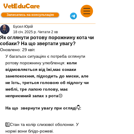
VetEduCare
Записатись на консультацію
Бусел Юрій
18 січ. 2025 р.
Читати 2 хв
Як оглянути ротову порожнину кота чи
собаки? На що звертати увагу?
Оновлено:
29 квіт.
У багатьох ситуаціях є потреба оглянути 
ротову порожнину улюбленця: 
коли 
відмовляється від їжі,має ознаки 
занепокоєння, підходить до миски, але 
не їсть, треться головою об підлогу чи 
меблі, тре лапою голову, має 
неприємний запах з рота
😔
На що  звернути увагу при огляді👇: 
1️⃣Стан та колір слизової оболонки. У 
нормі вони блідо-рожеві.