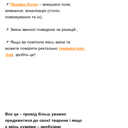
📌 
Прояви болю
 – вимушені пози, 
мявчання, вокалізація (стогін, 
повизкування та ін);
📌 Зміна звичної поведінки чи реакцій ;
📌 Якщо ви помітили якісь зміни та 
можете поміряти ректально
температуру 
тіла
, зробіть це!
Все це – привід більш уважно 
придивитися до своєї тварини і якщо 
є якісь сумніви – необхідно 