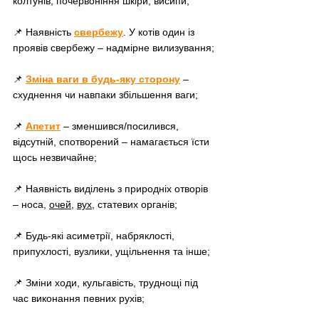
колтунів, почервоніння шкіри, висипи;
📌 Наявність 
свер
бежу
. У котів один із 
проявів свербежу – надмірне вилизування;
📌 
Зміна ваги в будь-яку сторону
 – 
схуднення чи навпаки збільшення ваги;
📌 
Апетит
– зменшився/посилився, 
відсутній, спотворений – намагається їсти 
щось незвичайне;
📌 Наявність виділень з природніх отворів 
– носа, 
очей
, 
вух
, статевих органів;
📌 Будь-які асиметрії, набряклості, 
припухлості, вузлики, ущільнення та інше;
📌 Зміни ходи, кульгавість, труднощі під 
час виконання певних рухів;