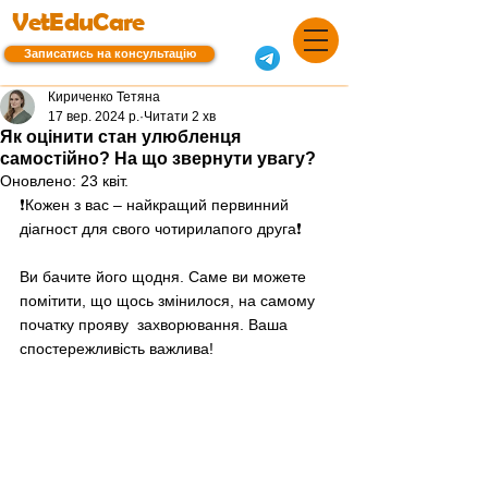
VetEduCare
Записатись на консультацію
Кириченко Тетяна
17 вер. 2024 р.
Читати 2 хв
Як оцінити стан улюбленця
самостійно? На що звернути увагу?
Оновлено:
23 квіт.
❗️Кожен з вас – найкращий первинний 
діагност для свого чотирилапого друга❗️
Ви бачите його щодня. Саме ви можете 
помітити, що щось змінилося, на самому 
початку прояву  захворювання. Ваша 
спостережливість важлива! 