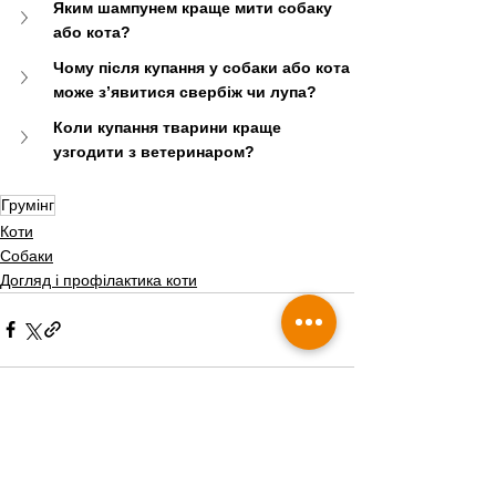
Яким шампунем краще мити собаку 
або кота?
Чому після купання у собаки або кота 
може з’явитися свербіж чи лупа?
Коли купання тварини краще 
узгодити з ветеринаром?
Грумінг
Коти
Собаки
Догляд і профілактика коти
Дивитися всі
Пов'язані пости