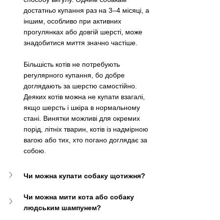
достатньо купання раз на 3–4 місяці, а 
іншим, особливо при активних 
прогулянках або довгій шерсті, може 
знадобитися миття значно частіше.
Більшість котів не потребують 
регулярного купання, бо добре 
доглядають за шерстю самостійно. 
Деяких котів можна не купати взагалі, 
якщо шерсть і шкіра в нормальному 
стані. Винятки можливі для окремих 
порід, літніх тварин, котів із надмірною 
вагою або тих, хто погано доглядає за 
собою.
Чи можна купати собаку щотижня?
Чи можна мити кота або собаку 
людським шампунем?