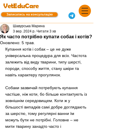
VetEduCare
Записатись на консультацію
Шавурська Марина
3 вер. 2024 р.
Читати 3 хв
Як часто потрібно купати собак і котів?
Оновлено:
5 трав.
Купання котів і собак – це не дуже 
універсальна процедура для всіх. Частота 
залежить від виду тварини, типу шерсті, 
породи, способу життя, стану шкіри та 
навіть характеру прогулянок.
Собаки зазвичай потребують купання 
частіше, ніж коти, бо більше контактують із 
зовнішнім середовищем. Коти ж у 
більшості випадків самі добре доглядають 
за шерстю, тому регулярні ванни їм 
можуть бути не потрібні. Головне – не 
мити тварину занадто часто і 