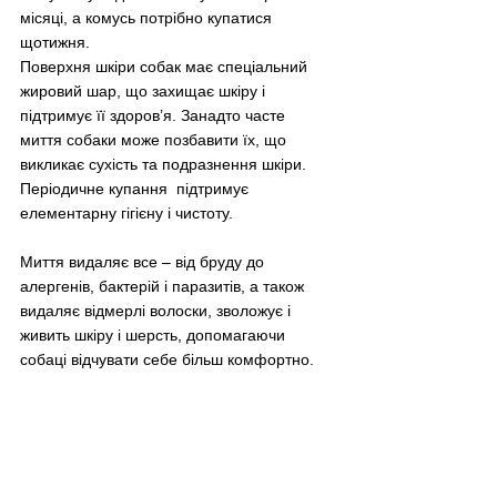
місяці, а комусь потрібно купатися 
щотижня. 
Поверхня шкіри собак має спеціальний 
жировий шар, що захищає шкіру і 
підтримує її здоров’я. Занадто часте 
миття собаки може позбавити їх, що 
викликає сухість та подразнення шкіри. 
Періодичне купання  підтримує 
елементарну гігієну і чистоту. 
Миття видаляє все – від бруду до 
алергенів, бактерій і паразитів, а також 
видаляє відмерлі волоски, зволожує і 
живить шкіру і шерсть, допомагаючи 
собаці відчувати себе більш комфортно.