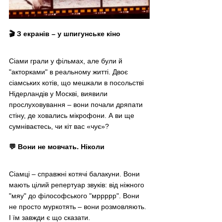
🎬 З екранів 
–
 у шпигунське кіно
Сіами грали у фільмах, але були й 
"акторками" в реальному житті. Двоє 
сіамських котів, що мешкали в посольстві 
Нідерландів у Москві, виявили 
прослуховування – вони почали дряпати 
стіну, де ховались мікрофони. А ви ще 
сумніваєтесь, чи кіт вас «чує»?
💬 Вони не мовчать. Ніколи
Сіамці – справжні котячі балакуни. Вони 
мають цілий репертуар звуків: від ніжного 
"мяу" до філософського "мррррр". Вони 
не просто муркотять – вони розмовляють. 
І їм завжди є що сказати.