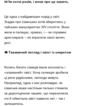
📜 Їм сотні років, і вони про це знають
Це одна з найдавніших порід у світі. 
Згадки про сіамських котів збереглись у 
тайських манускриптах XIV століття. Вони 
жили в палацах, храмах, і – як справжні 
аристократи – не втратили своєї велич 
досі.
👁️ Таємничий погляд і хвіст із секретом
Колись багато сіамців мали косоокість і 
«зламаний» хвіст. Хоча селекція зробила 
ці риси рідкісними, легенди живуть. 
Наприклад, одна з них розповідає, як 
сіамська кішка настільки пильно стежила 
за дорогоцінною чашею, що перехилила 
очі й обмотала хвіст навколо неї – так і 
залишилось.