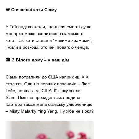
👑 Священні коти Сіаму
У Таїланді вважали, що після смерті душа 
монарха може вселитися в сіамського 
кота. Такі коти ставали “живими храмами”, 
і жили в розкоші, оточені повагою ченців.
🏛️ З Білого дому 
–
 у ваш дім
Сіами потрапили до США наприкінці XIX 
століття. Один із перших власників – Люсі 
Гейс, перша леді США. Її кішку звали 
Siam. Пізніше президентська родина 
Картера також мала сіамську улюбленицю 
– Misty Malarky Ying Yang. Ну хіба не зірки?