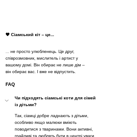
🧡 Сіамський кіт 
–
 це...
... не просто улюбленець. Це друг, 
співрозмовник, мислитель і артист у 
вашому домі. Він обирає не лише дім – 
він обирає вас. І вже не відпустить.
FAQ
Чи підходять сіамські коти для сімей 
із дітьми?
Так, сіамці добре ладнають з дітьми, 
особливо якщо малюки вміють 
поводитися з тваринами. Вони активні, 
грайливі та люблять бути в центрі уваги.