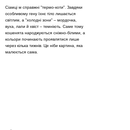
Сіамці м справжні "термо-коти". Завдяки 
особливому гену їхнє тіло лишається 
світлим, а "холодні зони" – мордочка, 
вуха, лапи й хвіст – темніють. Саме тому 
кошенята народжуються сніжно-білими, а 
кольори починають проявлятися лише 
через кілька тижнів. Це ніби картина, яка 
малюється сама.