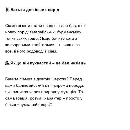
🧬 Батьки для інших порід
Сіамські коти стали основою для багатьох 
нових порід: гімалайських, бурманських, 
тонкінських тощо. Якщо бачите кота з 
кольоровими «пойнтами» – швидше за 
все, в його родоводі є сіам.
💁 Якщо він пухнастий 
–
 це балінезієць
Бачите сіамця з довгою шерстю? Перед 
вами балінезійський кіт – окрема порода, 
яка виникла через природну мутацію. Та 
сама грація, розум і характер – просто у 
більш «пухнастій» версії.