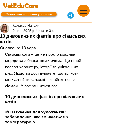
VetEduCare
Записатись на консультацію
Камаєва Наталя
9 лип. 2025 р.
Читати 3 хв
10 дивовижних фактів про сіамських
котів
Оновлено:
18 черв.
Сіамські коти – це не просто красива 
мордочка з блакитними очима. Це цілий 
всесвіт характеру, історії та унікальних 
рис. Якщо ви досі думаєте, що всі коти 
мовчазні й незалежні – знайомтесь із 
сіамом. У вас зміниться все.
10 дивовижних фактів про сіамських 
котів
🎨 Натхнення для художників: 
забарвлення, яке змінюється з 
температурою