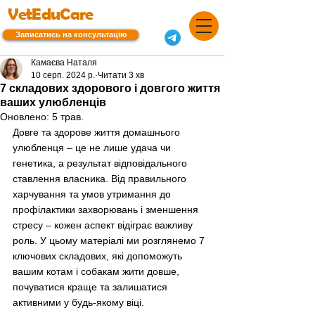
VetEduCare
Записатись на консультацію
Камаєва Наталя
10 серп. 2024 р.
Читати 3 хв
7 складових здорового і довгого життя
ваших улюбленців
Оновлено:
5 трав.
Довге та здорове життя домашнього 
улюбленця – це не лише удача чи 
генетика, а результат відповідального 
ставлення власника. Від правильного 
харчування та умов утримання до 
профілактики захворювань і зменшення 
стресу – кожен аспект відіграє важливу 
роль. У цьому матеріалі ми розглянемо 7 
ключових складових, які допоможуть 
вашим котам і собакам жити довше, 
почуватися краще та залишатися 
активними у будь-якому віці.