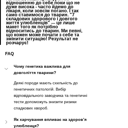
відношенню до себе поки що не 
дуже висока - часто йдемо до 
лікаря, коли зовсім погано. І так 
само ставимося до тварин. "7 
складових здорового і довгого 
життя улюбленців" 
 це лише 
—
макет того як потрібно 
відноситись до тварин. Ми певні, 
що кожен може почати з себе та 
змінити ситуацію! Результат не 
розчарує!
FAQ
Чому генетика важлива для 
довголіття тварини?
Деякі породи мають схильність до 
генетичних патологій. Вибір 
відповідального заводчика та генетичні 
тести допоможуть знизити ризики 
спадкових хвороб.
Як харчування впливає на здоров’я 
улюбленця?