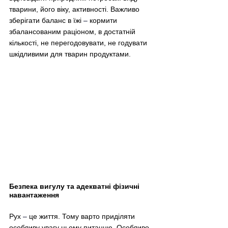
тварини, його віку, активності. Важливо 
зберігати баланс в їжі 
–
 кормити 
збалансованим раціоном, в достатній 
кількості, не перегодовувати, не годувати 
шкідливими для тварин продуктами.
Безпека вигулу та адекватні фізичні 
навантаження
Рух 
–
 це життя. Тому варто приділяти 
особливу увагу цьому питанню. Особливо 