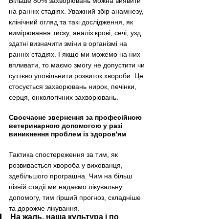
Більше 80% захворювань можна виявити 
на ранніх стадіях. Уважний збір анамнезу, 
клінічний огляд та такі дослідження, як 
вимірювання тиску, аналіз крові, сечі, узд 
здатні визначити зміни в організмі на 
ранніх стадіях. І якщо ми можемо на них 
впливати, то маємо змогу не допустити чи 
суттєво уповільнити розвиток хвороби. Це 
стосується захворювань нирок, печінки, 
серця, онкологічних захворювань.
Своєчасне звернення за професійною 
ветеринарною допомогою у разі 
виникнення проблем із здоров'ям
Тактика спостереження за тим, як 
розвивається хвороба у вихованця, 
здебільшого програшна. Чим на більш 
пізній стадії ми надаємо лікувальну 
допомогу, тим гірший прогноз, складніше 
та дорожче лікування.
На жаль, наша культура і по 