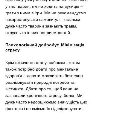
у тих тварин, які не ходять на вулицю 
–
грати з ними в ігри. Ми не рекомендуємо 
використовувати самовигул 
–
 оскільки 
дуже часто тварини зазнають травм, 
отруєнь та інших неприємностей.
Психологічний добробут. Мінімізація 
стресу
Крім фізичного стану, собакам і котам 
також потрібно дбати про ментальне 
здоров'я 
–
 давати можливість безпечно 
реалізовувати природні потреби та 
інстинкти. Дбати про те, щоб вони не 
зазнавали хронічного стресу, болю. Ми 
дуже часто недооцінюємо значущість цих 
факторів і не вміємо їх відслідковувати.