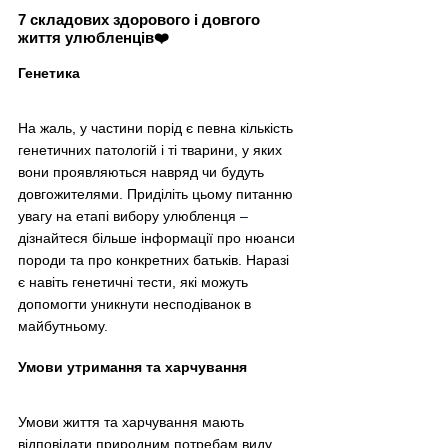
7 складових здорового і довгого 
життя улюбленців❤️
Генетика
На жаль, у частини порід є певна кількість 
генетичних патологій і ті тварини, у яких 
вони проявляються навряд чи будуть 
довгожителями. Приділіть цьому питанню 
увагу на етапі вибору улюбленця 
–
дізнайтеся більше інформації про нюанси 
породи та про конкретних батьків. Наразі 
є навіть генетичні тести, які можуть 
допомогти уникнути несподіванок в 
майбутньому.
Умови утримання та харчування
Умови життя та харчування мають 
відповідати природним потребам виду 