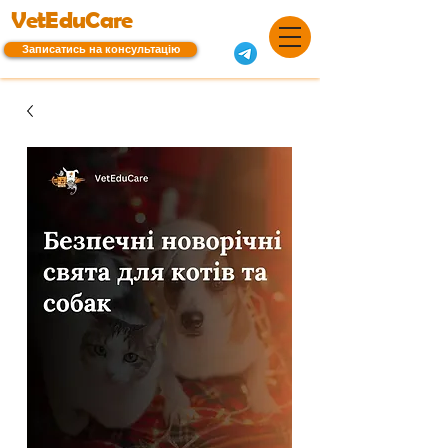
VetEduCare
Записатись на консультацію