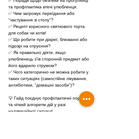
✅ Поради щодо безпеки на прогулянці
та профілактика втечі улюбленця.
✅ Чим загрожує переїдання або
“частування зі столу”?
✅ Рецепт корисного святкового торта
для собак чи котів!
✅ Що робити при діареї, блюванні або
підозрі на отруєння?
✅ Як правильно діяти, якщо
улюбленець з’їв сторонній предмет або
його вдарило струмом?
✅ Чого категорично не можна робити у
таких ситуаціях (самостійне лікування,
антибіотики, “домашні засоби”)?
💡 Гайд поєднує профілактичні поради
та чіткий алгоритм дій у разі
надзвичайної ситуації.
📌 Поради написані простою мовою,
але з опорою на ветеринарну практику
— для впевнених і спокійних свят разом