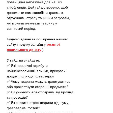
потенційна небезпека для наших
улюбленців. Цей гайд створено, щоб
допомогти вам запобігти травмам,
отруєнням, стресу та іншим загрозам,
які можуть очікувати тварину у
святковий період.
Будемо вдячні за поширення нашого
сайту і подяку за гайд у
розмірі
посильного донату
:)
У гайді ви знайдете:
✅ Які новорічні атрибути
найнебезпечніші: ялинки, прикраси,
дощик, гірлянди, феєрверки
✅ Чому тварини можуть травмуватись
або проковтнути сторонні предмети?
✅ Як уникнути електротравм від гірлянд
та проводів?
✅ Як знизити стрес тварини від шуму,
феєрверків, гостей?