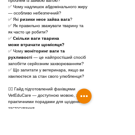
проблем із зайвою вагою?
✅ Чому надлишок абдомінального жиру
— особливо небезпечний?
✅ Які
ризики несе зайва вага
?
✅ Як правильно зважувати тварину та
як часто це робити?
✅
Скільки ваги тварина
може втрачати щомісяця?
✅ Чому
моніторинг ваги та
рухливості
— це найпростіший спосіб
запобігти серйозним захворюванням?
✅ Що запитати у ветеринара, якщо ви
хвилюєтеся за стан свого улюбленця?
👩‍⚕️ Гайд підготовлений фахівцями
VetEduCare — доступною мовою, з
практичними порадами для щоденного
застосування.
Це не лише про цифри на вагах — це
про
якість і тривалість життя вашої
тварини
💛