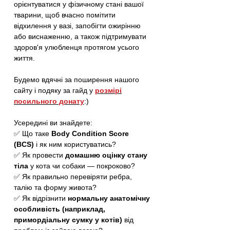
орієнтуватися у фізичному стані вашої
тварини, щоб вчасно помітити
відхилення у вазі, запобігти ожирінню
або виснаженню, а також підтримувати
здоров'я улюбленця протягом усього
життя.
Будемо вдячні за поширення нашого
сайту і подяку за гайд у
розмірі
посильного донату
:)
Усередині ви знайдете:
✅ Що таке
Body Condition Score
(BCS)
і як ним користуватись?
✅ Як провести
домашню оцінку стану
тіла
у кота чи собаки — покроково?
✅ Як правильно перевіряти ребра,
талію та форму живота?
✅ Як відрізнити
нормальну анатомічну
особливість (наприклад,
примордіальну сумку у котів)
від