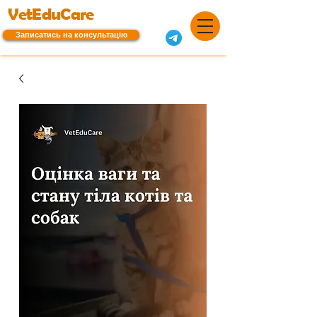
VetEduCare
Записатись на консультацію