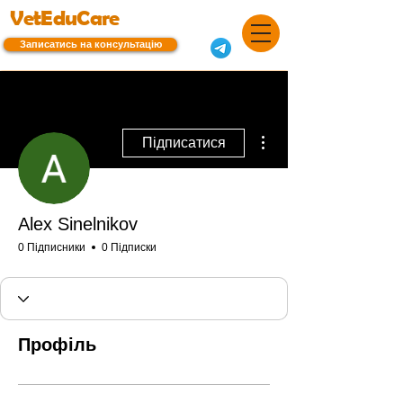
VetEduCare
Записатись на консультацію
Інші дії
Підписатися
Alex Sinelnikov
0 Підписники
0 Підписки
Профіль