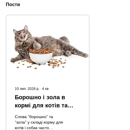
Пости
10 лип. 2026 р.
∙
4
хв
Борошно і зола в
кормі для котів та
собак
Слова “борошно” та
“зола” у складі корму для
котів і собак часто