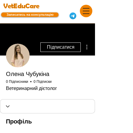
VetEduCare
Записатись на консультацію
Інші дії
Підписатися
Олена Чубукіна
0 Підписники
0 Підписки
Ветеринарний дієтолог
Профіль