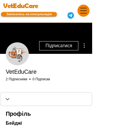
VetEduCare
Записатись на консультацію
Інші дії
Підписатися
VetEduCare
2 Підписники
0 Підписки
Дбайливий власник
+
4
Профіль
Бейджі