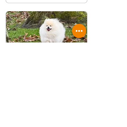
системні або навіть
невідкладні стани. У
ветеринарній практиці ці
прояви розглядаються як
неспецифічні, але
потенційно серйозні
ознаки захворювання.
Тривала відмова від води
є особливо небезпечною
через ризик розвитку
зневоднення та
порушення
електролітного балансу.
Відмова від корму...
4 бер. 2026 р.
∙
3
хв
Кейс з онлайн
консультації лікаря
дерматолога
"Завдяки лікуванню, ми
отримали нову собаку🥰"
Таке повідомлення ми
отримали від власників