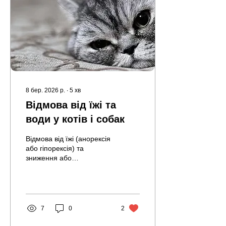
Будь-яке порушення її
цілісності або регуляції
запальної відповіді може
призвести до свербежу,
запалення та втрати
шерсті. У клінічній
практиці саме ці...
8 бер. 2026 р.
∙
5
хв
Відмова від їжі та
води у котів і собак
Відмова від їжі (анорексія
або гіпорексія) та
зниження або
припинення споживання
води – це клінічні
симптоми, які можуть
свідчити як про локальні
проблеми (ротова
7
0
2
порожнина, шлунково-
кишковий тракт), так і про