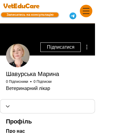
VetEduCare
Записатись на консультацію
Інші дії
Підписатися
Шавурська Марина
0 Підписники
0 Підписки
Ветеринарний лікар
Профіль
Про нас