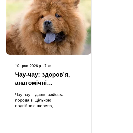
10 трав. 2026 р.
∙
7
хв
Чау-чау: здоров’я,
анатомічні
особливості та
Чау-чау – давня азійська
породні ризики
порода зі щільною
подвійною шерстю,
компактною статурою та
характерною “левовою”
зовнішністю. Для вас це
означає не лише