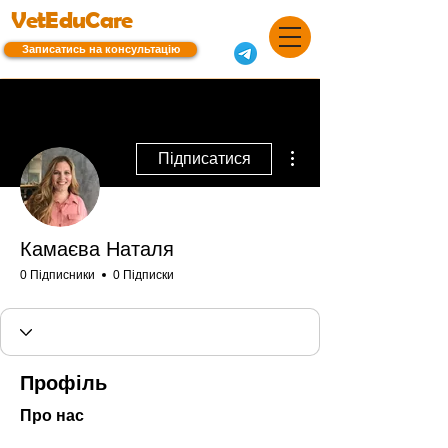
VetEduCare
Записатись на консультацію
Інші дії
Підписатися
Камаєва Наталя
0 Підписники
0 Підписки
Профіль
Про нас