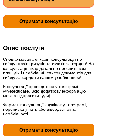
в
Отримати консультацію
Опис послуги
Спеціалізована онлайн консультація по
виїзду птахів гризунів та екзотів за кордон! На
консультації лікар детально пояснить вам
план дій і необхідний список документів для
виїзду за кордон з вашим улюбленцем!
Консультації проводяться у телеграмі -
@veteducare. Всю додаткову інформацію
можна відправити туди)
Формат консультації - дзвінок у телеграмі,
переписка у чаті, або відеодзвінок за
необхідності.
Отримати консультацію