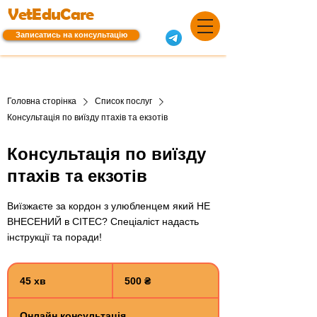
VetEduCare
Записатись на консультацію
Головна сторінка
Список послуг
Консультація по виїзду птахів та екзотів
Консультація по виїзду
птахів та екзотів
Виїзжаєте за кордон з улюбленцем який НЕ
ВНЕСЕНИЙ в СІТЕС? Спеціаліст надасть
інструкції та поради!
500
українських
45 хв
4
500 ₴
гривень
5
х
Онлайн консультація