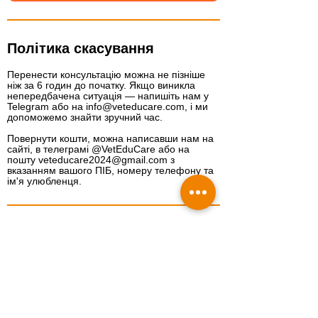
Політика скасування
Перенести консультацію можна не пізніше
ніж за 6 годин до початку. Якщо виникла
непередбачена ситуація — напишіть нам у
Telegram або на info@veteducare.com, і ми
допоможемо знайти зручний час.
Повернути кошти, можна написавши нам на
сайті, в телеграмі @VetEduCare або на
пошту veteducare2024@gmail.com з
вказанням вашого ПІБ, номеру телефону та
ім'я улюбленця.
Контакти
0800351428
info@veteducare.com