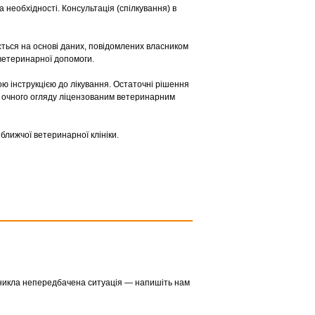
за необхідності. Консультація (спілкування) в
ться на основі даних, повідомлених власником
 ветеринарної допомоги.
ю інструкцією до лікування. Остаточні рішення
я очного огляду ліцензованим ветеринарним
ближчої ветеринарної клініки.
виникла непередбачена ситуація — напишіть нам