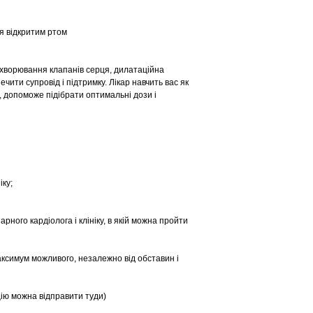
ня відкритим ртом
захворювання клапанів серця, дилатаційна
чити супровід і підтримку. Лікар навчить вас як
, допоможе підібрати оптимальні дози і
іку;
ного кардіолога і клініку, в якій можна пройти
ксимум можливого, незалежно від обставин і
цію можна відправити туди)