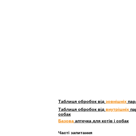
Таблиця обробок від
зовнішніх
пара
Таблиця обробок від
внутрішніх
пар
собак
Базова
аптечка для котів і собак
Часті запитання