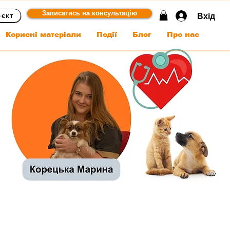
Записатись на консультацію
Вхід
оєкт
Корисні матеріали
Події
Блог
Про нас