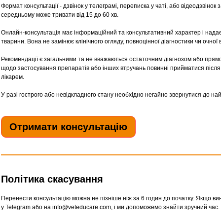
Формат консультації - дзвінок у телеграмі, переписка у чаті, або відеодзвінок 
середньому може тривати від 15 до 60 хв.
Онлайн-консультація має інформаційний та консультативний характер і надає
тварини. Вона не замінює клінічного огляду, повноцінної діагностики чи очної
Рекомендації є загальними та не вважаються остаточним діагнозом або прямо
щодо застосування препаратів або інших втручань повинні прийматися післ
лікарем.
У разі гострого або невідкладного стану необхідно негайно звернутися до най
Отримати консультацію
Політика скасування
Перенести консультацію можна не пізніше ніж за 6 годин до початку. Якщо 
у Telegram або на info@veteducare.com, і ми допоможемо знайти зручний час.