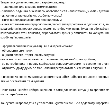
Зверніться до ветеринарного кардіолога, якщо:
- тварина почала швидше втомлюватися
- з'явилась задишка або кашель, особливо після навантажень, у котів - дихан
- дихання стало частішим, особливо у спокої
- живіт виглядає збільшеним або набряклим
- є вже встановлений кардіологічний діагноз (гіпертрофічна кардіоміопатія, 
кардіоміопатія, пороки серця, тощо) і потрібно уточнити лікування або забезпе
контролювати стан пацієнта, як регулювати фізичну активність та харчування
комбінації препаратів
В форматі онлайн консультації ви з лікарем можете:
- обговорити симптоми;
- оцінити ризики і терміновість ситуації;
- визначитися із послідовністю і тактикою дій, які необхідно зробити;
- за потреби надати першу долікарську допомогу до моменту звернення в клін
- отримати другу думку по вже наявним результатам обстеження і лікування.
В разі необхідності ми можемо допомогти знайти найближчого до вас ветеринар
якісне обстеження та лікування.
Наша мета - знайти найкраще рішення саме для вашої ситуації та зробити ма
місця перебування.
Консультації проводяться у телеграмі - @veteducare. Всю додаткову інформа