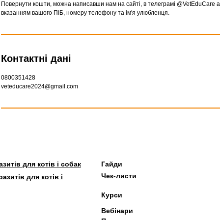
Повернути кошти, можна написавши нам на сайті, в телеграмі @VetEduCare 
вказанням вашого ПІБ, номеру телефону та ім'я улюбленця.
Контактні дані
0800351428
veteducare2024@gmail.com
зитів для котів і собак
Гайди
Чек-листи
азитів для котів і
Курси
Вебінари