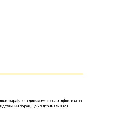
рного кардіолога допоможе вчасно оцінити стан
відстані ми поруч, щоб підтримати вас і