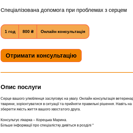
Спеціалізована допомога при проблемах з серцем
800
українських
1 год
1
800 ₴
Онлайн консультація
гривень
г
о
Отримати консультацію
Опис послуги
Серце вашого улюбленця заслуговує на увагу. Онлайн консультація ветерина
тварини, зорієнтуватися в ситуації та прийняти правильні рішення. Навіть на 
зберегти якість життя вашого хвостатого друга.
Консультує лікарка – Корецька Марина.
Більше інформації про спеціалістку дивіться в розділі "