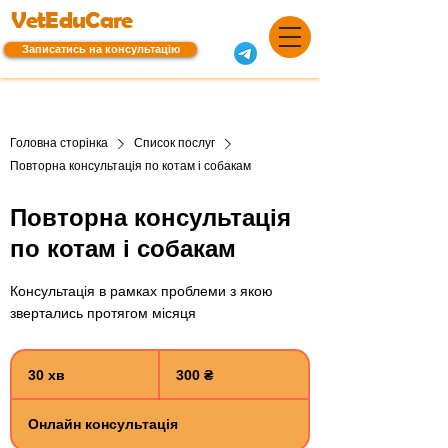
VetEduCare
Записатись на консультацію
Головна сторінка
Список послуг
Повторна консультація по котам і собакам
Повторна консультація
по котам і собакам
Консультація в рамках проблеми з якою
звертались протягом місяця
300
українських
30 хв
3
300 ₴
гривень
0
х
Онлайн консультація
в