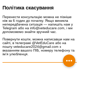
Політика скасування
Перенести консультацію можна не пізніше
ніж за 6 годин до початку. Якщо виникла
непередбачена ситуація — напишіть нам у
Telegram або на info@veteducare.com, і ми
допоможемо знайти зручний час.
Повернути кошти, можна написавши нам на
сайті, в телеграмі @VetEduCare або на
пошту veteducare2024@gmail.com з
вказанням вашого ПІБ, номеру телефону та
ім'я улюбленця.
Контакти
0800351428
info@veteducare.com
Отримати консультацію ветеринара