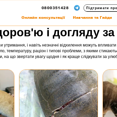
0800351428
Підтримати пр
Онлайн консультації
Навчання та Гайди
доров'ю і догляду з
 утримання, і навіть незначні відхилення можуть впливати н
ло, температуру, раціон і типові проблеми, з якими стикают
и, на що звертати увагу щодня і як краще слідкувати за ул