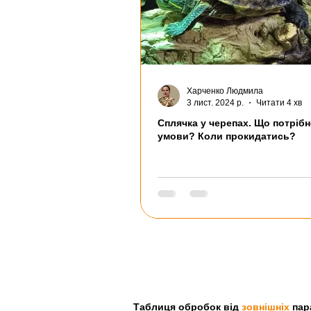
Харченко Людмила
3 лист. 2024 р.
Читати 4 хв
Сплячка у черепах. Що потрібн
умови? Коли прокидатись?
Таблиця обробок від
зовнішніх
пара