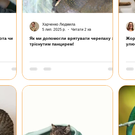
Харченко Людмила
5 лип. 2025 р.
Читати 2 хв
ота чи
Як ми допомогли врятувати черепаху з
Жор
тріснутим панцирем!
улю