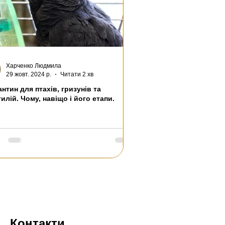
Харченко Людмила
29 жовт. 2024 р.
Читати 2 хв
нтин для птахів, гризунів та
илій. Чому, навіщо і його етапи.
Контакти