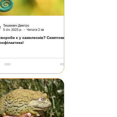
Тишкевич Дмитро
5 січ. 2025 р.
Читати 2 хв
 хвороби є у хамелеонів? Симптоми
профілактика!