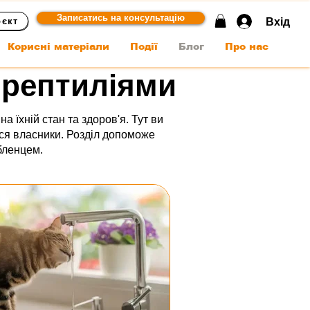
Записатись на консультацію
Вхід
оєкт
Корисні матеріали
Події
Блог
Про нас
а рептиліями
а їхній стан та здоров'я. Тут ви
ься власники. Розділ допоможе
юбленцем.