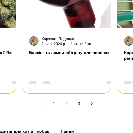
Харченко Людмила
2 лист. 2024 р.
Читати 2 хв
о? Які
Баскінг та лампи обігріву для черепах
Кара
репт
1
2
3
зитів для котів і собак
Гайди