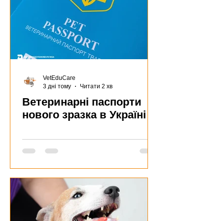
VetEduCare
3 дні тому
Читати 2 хв
Ветеринарні паспорти
нового зразка в Україні