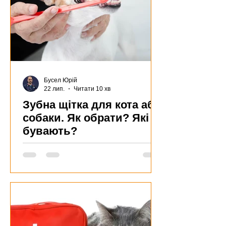
Бусел Юрій
22 лип.
Читати 10 хв
Зубна щітка для кота або
собаки. Як обрати? Які
бувають?