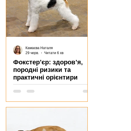
Камаєва Наталя
29 черв.
Читати 6 хв
Фокстер’єр: здоров’я,
породні ризики та
практичні орієнтири