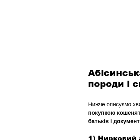
Абісинська
породи і 
Нижче описуємо хво
покупкою кошеняти
батьків і документ
1) Нирковий а