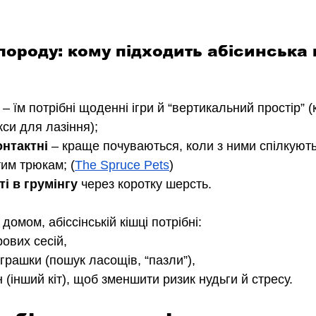
породу: кому підходить абісинська 
 – їм потрібні щоденні ігри й “вертикальний простір” 
си для лазіння); 
онтактні
 – краще почуваються, коли з ними спілкують
им трюкам; (
The Spruce Pets
)
і в грумінгу
 через коротку шерсть.
домом, абіссінській кішці потрібні:
рових сесій,
іграшки (пошук ласощів, “пазли”),
(інший кіт), щоб зменшити ризик нудьги й стресу.