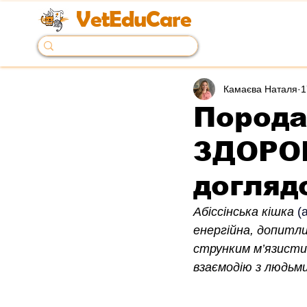
VetEduCare
Камаєва Наталя
1
Порода
ЗДОРОВ
догляд
Абіссінська кішка
(
енергійна, допитл
струнким м’язистим
взаємодію з людьми