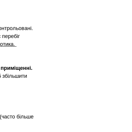
онтрольовані. 
 перебіг 
отика. 
 приміщенні.
б збільшити 
(часто більше 