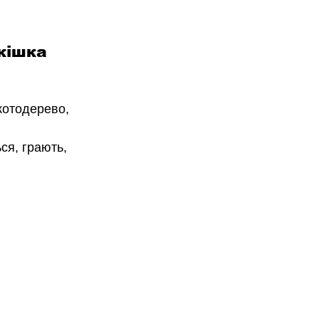
кішка
(котодерево, 
ся, грають, 