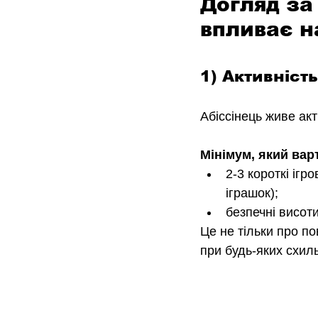
Догляд за
впливає н
1) Активніст
Абіссінець живе акт
Мінімум, який вар
2-3 короткі ігр
іграшок);
безпечні висоти
Це не тільки про по
при будь-яких схил