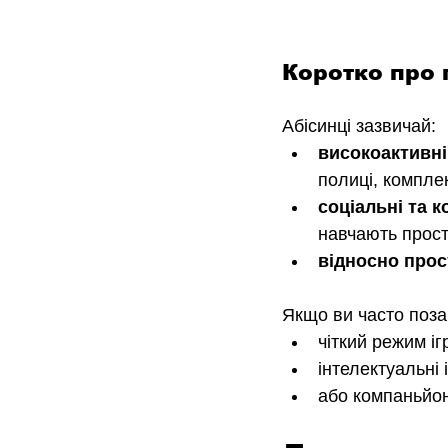
Коротко про 
Абісинці зазвичай:
високоактивні
полиці, комплек
соціальні та к
навчають прост
відносно прост
Якщо ви часто поза 
чіткий режим іг
інтелектуальні 
або компаньйон 