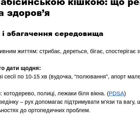
 абісинською кішкою: що ре
а здоров’я
ь і збагачення середовища
ивним життям: стрибає, дереться, бігає, спостерігає з
то дати щодня:
ові сесії по 10-15 хв (вудочка, “полювання”, апорт мал
: котодерево, полиці, лежаки біля вікна. (
PDSA
)
ведінку – рух допомагає підтримувати м’язи та вагу,
ьностях до ортопедичних проблем.