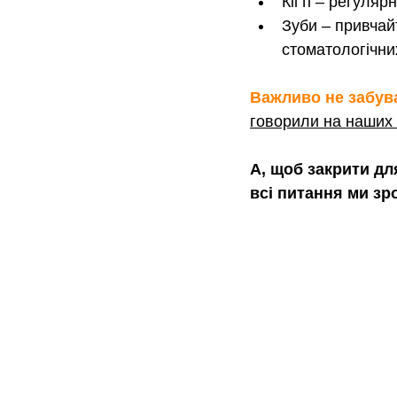
Кігті – регуляр
Зуби – привчайт
стоматологічни
Важливо не забува
говорили на наши
А, щоб закрити для
всі питання ми зр