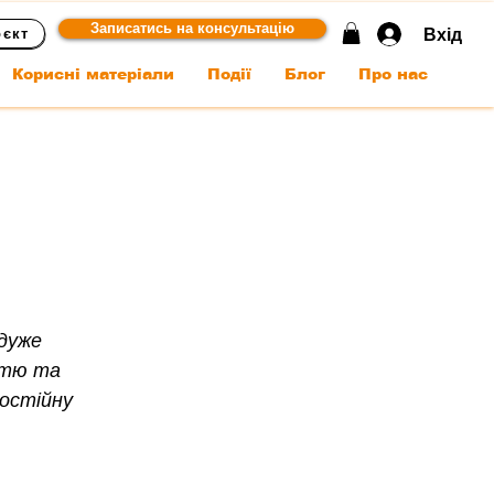
Записатись на консультацію
Вхід
оєкт
Корисні матеріали
Події
Блог
Про нас
 дуже 
стю та 
остійну 