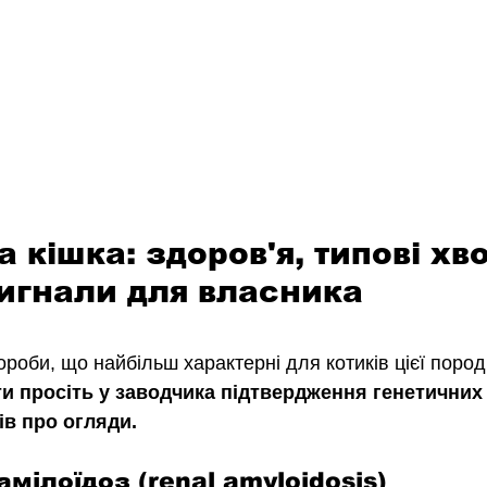
 кішка: здоров'я, типові хв
сигнали для власника
роби, що найбільш характерні для котиків цієї пород
 просіть у заводчика підтвердження генетичних 
ів про огляди.
мілоїдоз (renal amyloidosis)