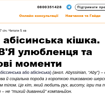
0800351428
Підтримати пр
Онлайн консультації
Навчання та Гайди
7 січ.
Читати 5 хв
 абісинська кішка.
'Я улюбленця та
ові моменти
абіссинська або абісінська)
(англ. Abyssinian, “Aby”) –
ива й соціальна порода з короткою тикованою шер
 тілом. Це кіт, який любить рух, висоту, ігри та п
 – не “тихий диванний” компаньйон.