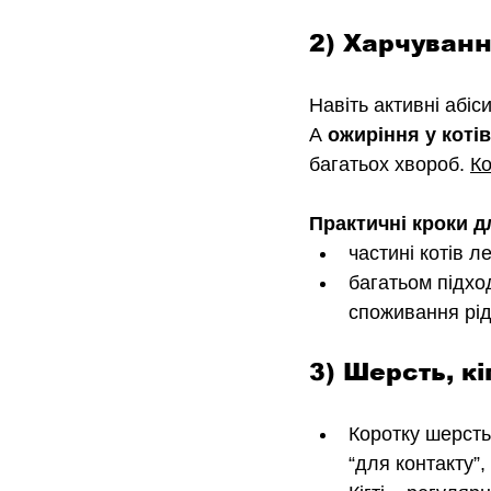
2) Харчування
Навіть активні абіс
А 
ожиріння у котів
багатьох хвороб.
Ко
Практичні кроки дл
частині котів л
багатьом підхо
споживання рід
3) Шерсть, кі
Коротку шерсть
“для контакту”,