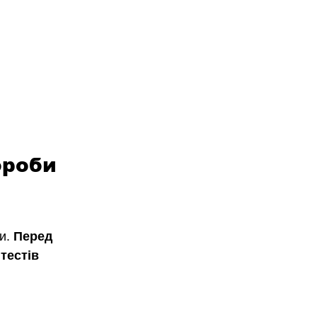
ороби 
и. 
Перед 
тестів 