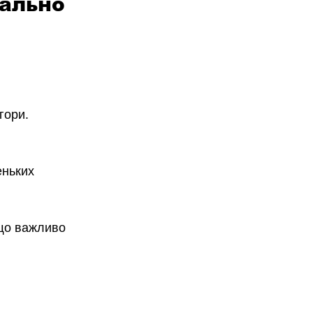
ально 
гори.
еньких 
 що важливо 