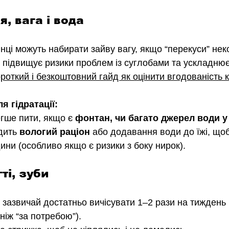
, вага і вода
инці можуть набирати зайву вагу, якщо “перекуси” нек
 підвищує ризики проблем із суглобами та ускладнює
роткий і безкоштовний гайд як оцінити вгодованість к
я гідратації:
егше пити, якщо є 
фонтан, чи багато джерел води у
дить 
вологий раціон
 або додавання води до їжі, що
ини (особливо якщо є ризики з боку нирок).
гті, зуби
 зазвичай достатньо вичісувати 1–2 рази на тиждень 
 ніж “за потребою”).