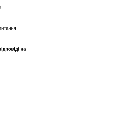
и 
питання 
ідповіді на 