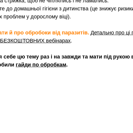
на стрижка, щоб не чіплялись і не ламались.
е до домашньої гігієни з дитинства (це знижує ризик
х проблем у дорослому віці).
ти й про обробоки від паразитів. 
Детально про ці 
х БЕЗКОШТОВНИХ вебінарах
.
 себе цю тему раз і на завжди та мати під рукою в
обили 
гайди по обробкам
.