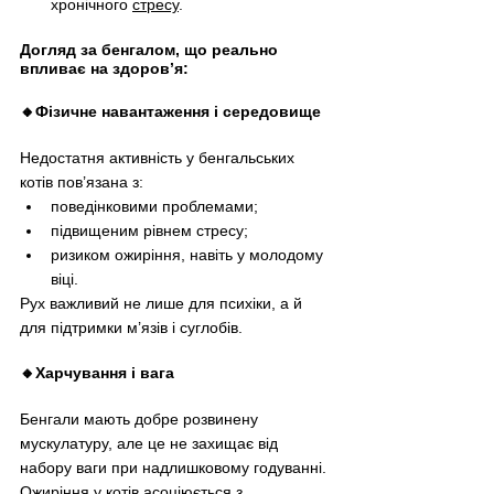
хронічного
стресу
.
Догляд за бенгалом, що реально 
впливає на здоров’я:
🔸Фізичне навантаження і середовище
Недостатня активність у бенгальських 
котів пов’язана з:
поведінковими проблемами;
підвищеним рівнем стресу;
ризиком ожиріння, навіть у молодому 
віці.
Рух важливий не лише для психіки, а й 
для підтримки м’язів і суглобів.
🔸Харчування і вага
Бенгали мають добре розвинену 
мускулатуру, але це не захищає від 
набору ваги при надлишковому годуванні. 
Ожиріння у котів асоціюється з 