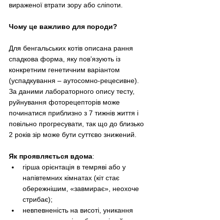
вираженої втрати зору або сліпоти. 
Чому це важливо для породи?
Для бенгальських котів описана рання 
спадкова форма, яку пов’язують із 
конкретним генетичним варіантом 
(успадкування 
–
 аутосомно-рецесивне). 
За даними лабораторного опису тесту, 
руйнування фоторецепторів може 
починатися приблизно з 7 тижнів життя і 
повільно прогресувати, так що до близько 
2 років зір може бути суттєво знижений. 
Як проявляється вдома
:
гірша орієнтація в темряві або у 
напівтемних кімнатах (кіт стає 
обережнішим, «завмирає», неохоче 
стрибає);
невпевненість на висоті, уникання 