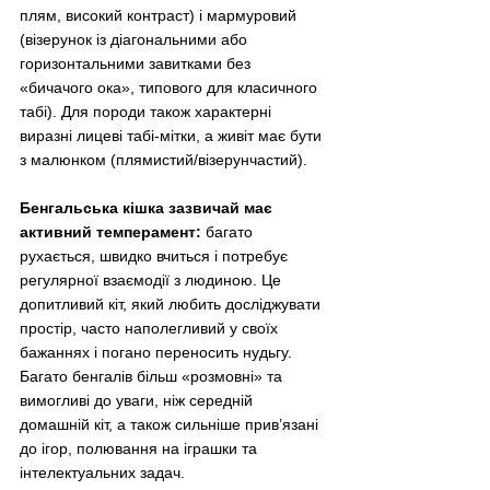
плям, високий контраст) і мармуровий 
(візерунок із діагональними або 
горизонтальними завитками без 
«бичачого ока», типового для класичного 
табі). Для породи також характерні 
виразні лицеві табі-мітки, а живіт має бути 
з малюнком (плямистий/візерунчастий).  
Бенгальська кішка зазвичай має 
активний темперамент:
 багато 
рухається, швидко вчиться і потребує 
регулярної взаємодії з людиною. Це 
допитливий кіт, який любить досліджувати 
простір, часто наполегливий у своїх 
бажаннях і погано переносить нудьгу. 
Багато бенгалів більш «розмовні» та 
вимогливі до уваги, ніж середній 
домашній кіт, а також сильніше прив’язані 
до ігор, полювання на іграшки та 
інтелектуальних задач.