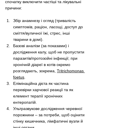
спочатку виключити частіші та лікувальні 
причини:
Збір анамнезу і огляд (тривалість 
симптомів, раціон, ласощі, доступ до 
сміття/вуличної їжі, стрес, інші 
тварини в домі).
Базові аналізи (за показами) і 
дослідження калу, щоб не пропустити 
паразитів/протозойні інфекції; при 
хронічній діареї в котів окремо 
розглядають, зокрема, 
Tritrichomonas 
foetus
.
Елімінаційна дієта як частина 
перевірки харчової реакції та як 
елемент терапії хронічних 
ентеропатій.
Ультразвукове дослідження черевної 
порожнини 
–
 за потреби, щоб оцінити 
стінку кишечника, лімфатичні вузли й 
інші органи.