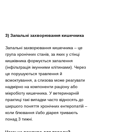
3) Запальні захворювання кишечника
Запальні захворювання кишечника 
–
 це 
група хронічних станів, за яких у стінці 
кишківника формується запалення 
(інфільтрація імунними клітинами). Через 
це порушуються травлення й 
всмоктування, а слизова може реагувати 
надмірно на компоненти раціону або 
мікробіоту кишечника. У ветеринарній 
практиці такі випадки часто відносять до 
ширшого поняття хронічних ентеропатій 
–
коли блювання і/або діарея тривають 
понад 3 тижні. 
Чому це важливо для породи?