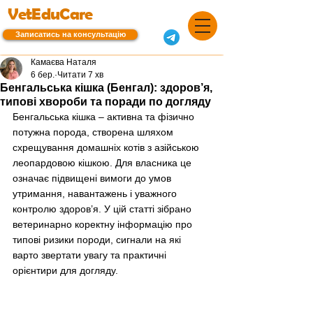
VetEduCare
Записатись на консультацію
Камаєва Наталя
6 бер.
Читати 7 хв
Бенгальська кішка (Бенгал): здоров’я,
типові хвороби та поради по догляду
Бенгальська кішка 
–
 активна та фізично 
потужна порода, створена шляхом 
схрещування домашніх котів з азійською 
леопардовою кішкою. Для власника це 
означає підвищені вимоги до умов 
утримання, навантажень і уважного 
контролю здоров’я. У цій статті зібрано 
ветеринарно коректну інформацію про 
типові ризики породи, сигнали на які 
варто звертати увагу та практичні 
орієнтири для догляду.