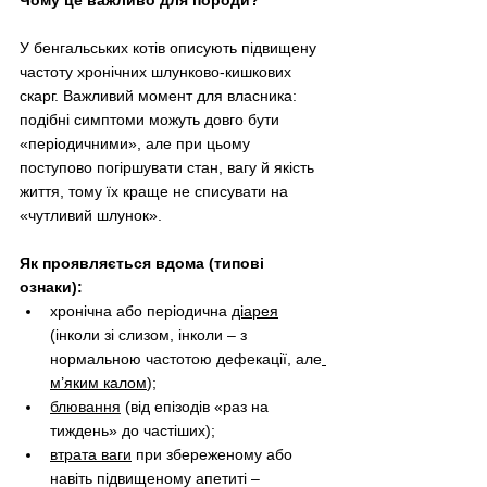
У бенгальських котів описують підвищену 
частоту хронічних шлунково-кишкових 
скарг. Важливий момент для власника: 
подібні симптоми можуть довго бути 
«періодичними», але при цьому 
поступово погіршувати стан, вагу й якість 
життя, тому їх краще не списувати на 
«чутливий шлунок». 
Як проявляється вдома (типові 
ознаки):
хронічна або періодична 
діарея
(інколи зі слизом, інколи 
–
 з 
нормальною частотою дефекації, але
м’яким калом
);
блювання
 (від епізодів «раз на 
тиждень» до частіших);
втрата ваги
 при збереженому або 
навіть підвищеному апетиті 
–