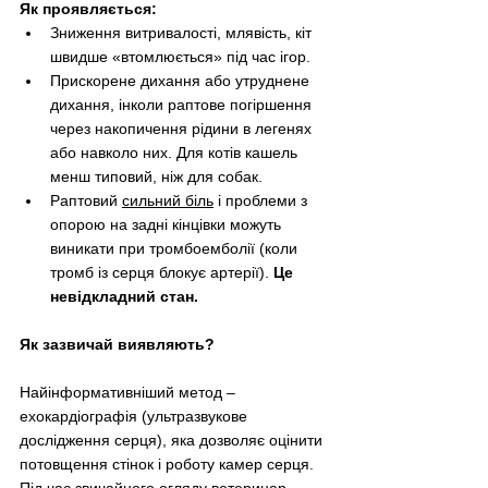
Як проявляється:
Зниження витривалості, млявість, кіт 
швидше «втомлюється» під час ігор.
Прискорене дихання або утруднене 
дихання, інколи раптове погіршення 
через накопичення рідини в легенях 
або навколо них. Для котів кашель 
менш типовий, ніж для собак.
Раптовий 
сильний біль
і проблеми з 
опорою на задні кінцівки можуть 
виникати при тромбоемболії (коли 
тромб із серця блокує артерії). 
Це 
невідкладний стан.
Як зазвичай виявляють?
Найінформативніший метод 
–
ехокардіографія (ультразвукове 
дослідження серця), яка дозволяє оцінити 
потовщення стінок і роботу камер серця. 
Під час звичайного огляду ветеринар 