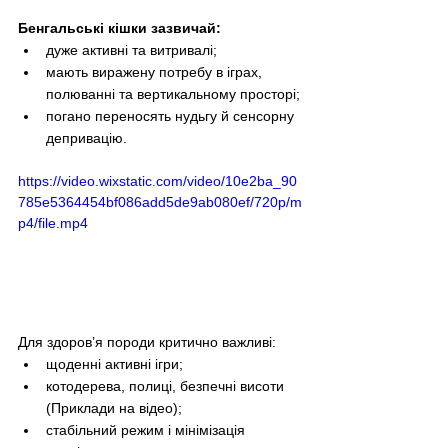
Бенгальські кішки зазвичай:
дуже активні та витривалі;
мають виражену потребу в іграх, 
полюванні та вертикальному просторі;
погано переносять нудьгу й сенсорну 
депривацію.
https://video.wixstatic.com/video/10e2ba_90
785e5364454bf086add5de9ab080ef/720p/m
p4/file.mp4
Для здоров’я породи критично важливі:
щоденні активні ігри;
котодерева, полиці, безпечні висоти 
(Приклади на відео);
стабільний режим і мінімізація 