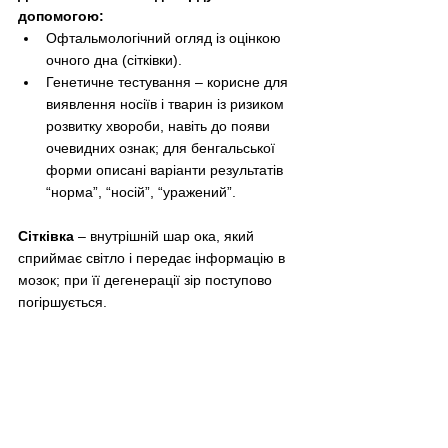
допомогою:
Офтальмологічний огляд із оцінкою 
очного дна (сітківки).
Генетичне тестування 
–
 корисне для 
виявлення носіїв і тварин із ризиком 
розвитку хвороби, навіть до появи 
очевидних ознак; для бенгальської 
форми описані варіанти результатів 
“норма”, “носій”, “уражений”.  
Сітківка
–
 внутрішній шар ока, який 
сприймає світло і передає інформацію в 
мозок; при її дегенерації зір поступово 
погіршується.  