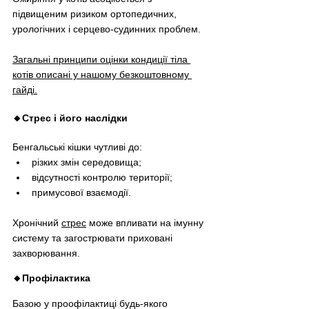
підвищеним ризиком ортопедичних, 
урологічних і серцево-судинних проблем.
Загальні принципи оцінки кондиції тіла 
котів описані у нашому безкоштовному 
гайді.
🔸Стрес і його наслідки
Бенгальські кішки чутливі до:
різких змін середовища;
відсутності контролю території;
примусової взаємодії.
Хронічний 
стрес
 може впливати на імунну 
систему та загострювати приховані 
захворювання.
🔸Профілактика
Базою у проофілактиці будь-якого 