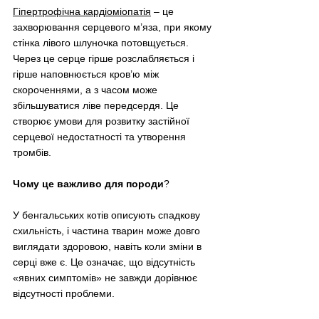
Гіпертрофічна кардіоміопатія
–
 це 
захворювання серцевого м’яза, при якому 
стінка лівого шлуночка потовщується. 
Через це серце гірше розслабляється і 
гірше наповнюється кров’ю між 
скороченнями, а з часом може 
збільшуватися ліве передсердя. Це 
створює умови для розвитку застійної 
серцевої недостатності та утворення 
тромбів. 
Чому це важливо для породи
? 
У бенгальських котів описують спадкову 
схильність, і частина тварин може довго 
виглядати здоровою, навіть коли зміни в 
серці вже є. Це означає, що відсутність 
«явних симптомів» не завжди дорівнює 
відсутності проблеми. 