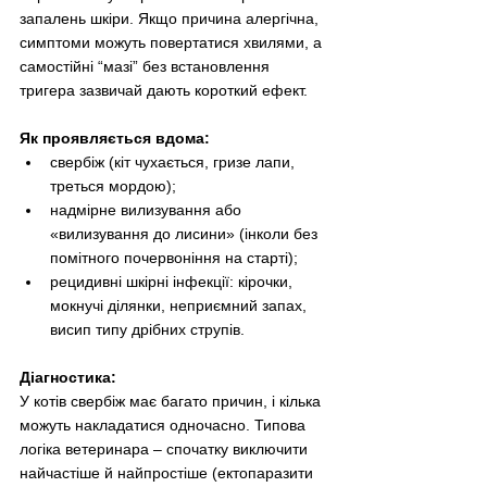
запалень шкіри. Якщо причина алергічна, 
симптоми можуть повертатися хвилями, а 
самостійні “мазі” без встановлення 
тригера зазвичай дають короткий ефект.
Як проявляється вдома:
свербіж (кiт чухається, гризе лапи, 
треться мордою);
надмірне вилизування або 
«вилизування до лисини» (інколи без 
помітного почервоніння на старті);
рецидивні шкірні інфекції: кірочки, 
мокнучі ділянки, неприємний запах, 
висип типу дрібних струпів.
Діагностика:
У котів свербіж має багато причин, і кілька 
можуть накладатися одночасно. Типова 
логіка ветеринара 
–
 спочатку виключити 
найчастіше й найпростіше (ектопаразити 