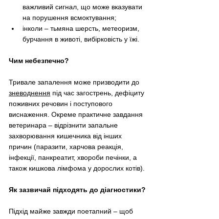
важливий сигнал, що може вказувати 
на порушення всмоктування;
інколи 
–
 тьмяна шерсть, метеоризм, 
бурчання в животі, вибірковість у їжі.
Чим небезпечно?
Тривале запалення може призводити до 
зневоднення
 під час загострень, дефіциту 
поживних речовин і поступового 
виснаження. Окреме практичне завдання 
ветеринара 
–
 відрізнити запальне 
захворювання кишечника від інших 
причин (паразити, харчова реакція, 
інфекції, панкреатит, хвороби печінки, а 
також кишкова лімфома у дорослих котів). 
Як зазвичай підходять до діагностики?
Підхід майже завжди поетапний 
–
 щоб 