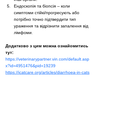
Ендоскопія та біопсія 
–
 коли 
симптоми стійкі/прогресують або 
потрібно точно підтвердити тип 
ураження та відрізнити запалення від 
лімфоми.
Додатково з цим можна ознайомитись 
тут:
https://veterinarypartner.vin.com/default.asp
x?id=4951476&pid=19239
https://icatcare.org/articles/diarrhoea-in-cats