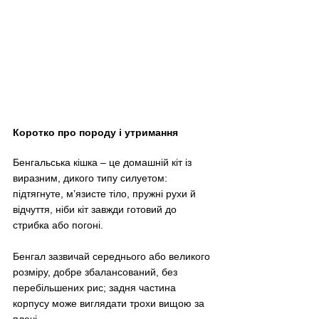
Коротко про породу і утримання
Бенгальська кішка 
–
 це домашній кіт із 
виразним, дикого типу силуетом: 
підтягнуте, м’язисте тіло, пружні рухи й 
відчуття, ніби кіт завжди готовий до 
стрибка або погоні. 
Бенгал зазвичай середнього або великого 
розміру, добре збалансований, без 
перебільшених рис; задня частина 
корпусу може виглядати трохи вищою за 