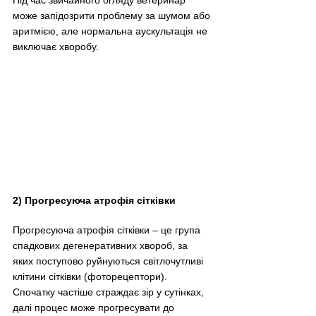
може запідозрити проблему за шумом або 
аритмією, але нормальна аускультація не 
виключає хворобу.  
2) Прогресуюча атрофія сітківки
Прогресуюча атрофія сітківки 
–
 це група 
спадкових дегенеративних хвороб, за 
яких поступово руйнуються світлочутливі 
клітини сітківки (фоторецептори). 
Спочатку частіше страждає зір у сутінках, 
далі процес може прогресувати до 