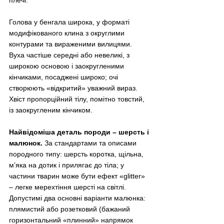
плечі. 
Голова у бенгала широка, у форматі 
модифікованого клина з округлими 
контурами та вираженими вилицями. 
Вуха частіше середні або невеликі, з 
широкою основою і заокругленими 
кінчиками, посаджені широко; очі 
створюють «відкритий» уважний вираз. 
Хвіст пропорційний тілу, помітно товстий, 
із заокругленим кінчиком. 
Найвідоміша деталь породи 
–
 шерсть і 
малюнок.
 За стандартами та описами 
породного типу: шерсть коротка, щільна, 
м’яка на дотик і прилягає до тіла; у 
частини тварин може бути ефект «glitter» 
–
 легке мерехтіння шерсті на світлі. 
Допустимі два основні варіанти малюнка: 
плямистий або розетковий (бажаний 
горизонтальний «плинний» напрямок 