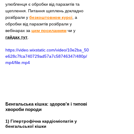
улюбленця є обробки від паразитів та 
щеплення. Питання щеплень докладно 
розібрали у 
безкоштовном курсі
,
 а 
обробки від паразитів розібрали у 
вебінарах за 
цим посиланням
 чи у 
гайдах тут
.
https://video.wixstatic.com/video/10e2ba_50
e628c7fca740729ad57a7c58746347/480p/
mp4/file.mp4
Бенгальська кішка: здоров’я і типові 
хвороби породи
1) Гіпертрофічна кардіоміопатія у 
бенгальської кішки