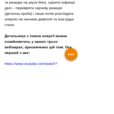
та реакцію на укуси бліх), оцінити інфекції, 
далі 
–
 перевіряти харчову реакцію 
(дієтична проба) і лише потім розглядати 
алергію на чинники довкілля та інші рідші 
стани. 
Детальніше з темою алергії можна 
ознайомитись у наших трьох 
вебінарах, присвячених цій темі. Ось 
перший з них:
https://www.youtube.com/watch?
v=ovNb0YKexEI&t=3s
5) Ожиріння і вторинні ускладнення