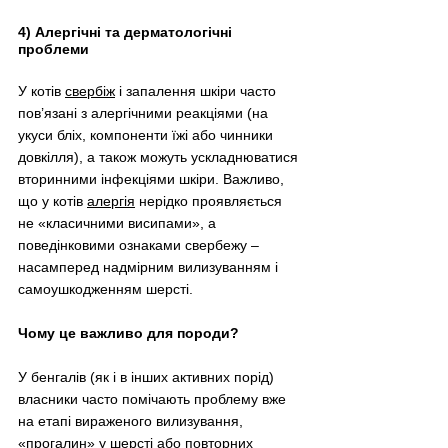
4) Алергічні та дерматологічні 
проблеми
У котів 
свербіж
 і запалення шкіри часто 
пов’язані з алергічними реакціями (на 
укуси бліх, компоненти їжі або чинники 
довкілля), а також можуть ускладнюватися 
вторинними інфекціями шкіри. Важливо, 
що у котів 
алергія
 нерідко проявляється 
не «класичними висипами», а 
поведінковими ознаками свербежу 
–
насамперед надмірним вилизуванням і 
самоушкодженням шерсті.
Чому це важливо для породи?
У бенгалів (як і в інших активних порід) 
власники часто помічають проблему вже 
на етапі вираженого вилизування, 
«прогалин» у шерсті або повторних 