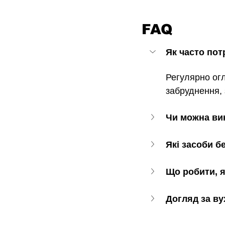
FAQ
Як часто пот
Регулярно огл
забруднення, 
Чи можна ви
Які засоби б
Що робити, 
Догляд за ву