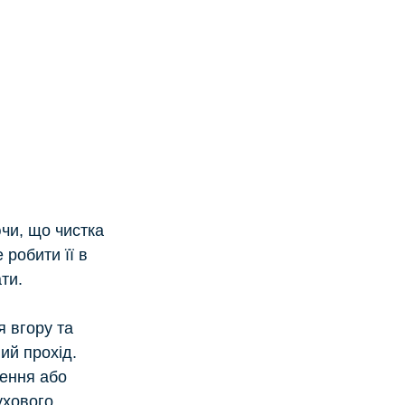
чи, що чистка 
робити її в 
ти. 
 вгору та 
ий прохід.
ення або 
ухового 