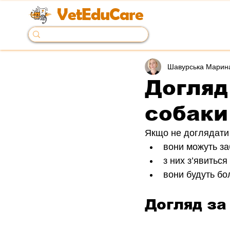
VetEduCare
Шавурська Марин
Догляд
собаки
Якщо не доглядати 
вони можуть за
з них з’явитьс
вони будуть бо
Догляд за