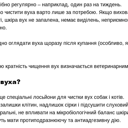
ібно регулярно 
–
наприклад, один раз на тиждень. 
о чистити вуха варто лише за потребою. Якщо вихов
і, шкіра вух не запалена, немає виділень, неприємног
но.
дно оглядати вуха щоразу після купання (особливо, я
ю кратність чищення вух визначається ветеринарним
вуха? 
 це спеціальні лосьйони для чистки вух собак і котів. 
залишки клітин, надлишок сірки і підсушити слуховий
ральні, не впливати на мікробіологічний баланс шкір
уть мати протиподразнюючу та антиадгезивну дію. 