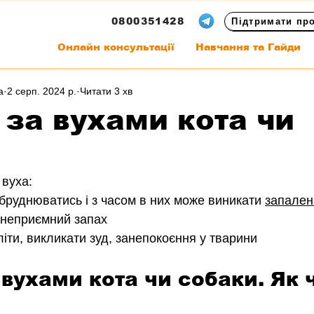
0800351428
Підтримати пр
Онлайн консультації
Навчання та Гайди
а
2 серп. 2024 р.
Читати 3 хв
 за вухами кота чи
вуха:
бруднюватись і з часом в них може виникати 
запален
я неприємний запах
літи, викликати зуд, занепокоєння у тварини
 вухами кота чи собаки. Як 