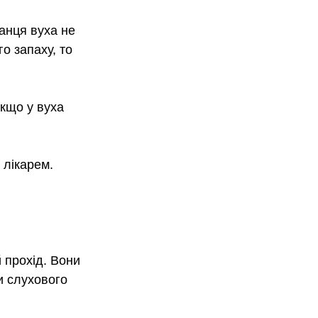
анця вуха не 
о запаху, то 
кщо у вуха 
 лікарем.
 прохід. Вони 
и слухового 