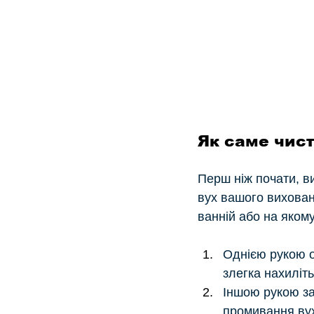
Як саме чист
Перш ніж почати, в
вух вашого вихован
ванній або на якому
Однією рукою о
злегка нахиліт
Іншою рукою за
промивання вух