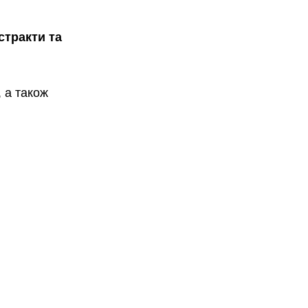
стракти та 
 а також 