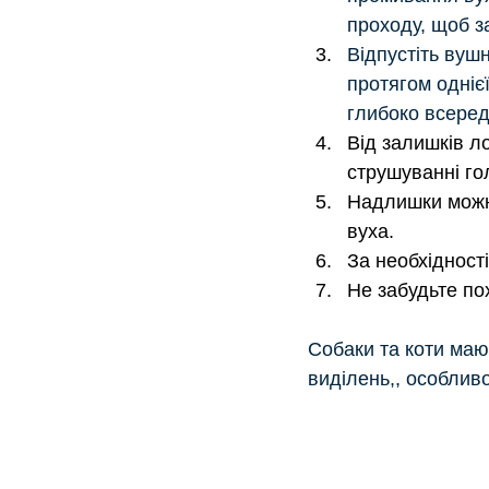
проходу, щоб з
Відпустіть вуш
протягом одніє
глибоко всеред
Від залишків л
струшуванні го
Надлишки можна
вуха. 
За необхідност
Не забудьте по
Собаки та коти маю
виділень,, особлив