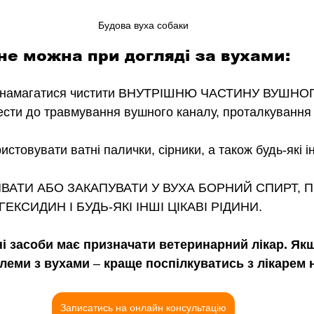
Будова вуха собаки
не можна при догляді за вухами:
намагатися чистити ВНУТРІШНЮ ЧАСТИНУ ВУШНОГ
сти до травмування вушного каналу, проталкування 
стовувати ватні палички, сірники, а також будь-які ін
ИВАТИ АБО ЗАКАПУВАТИ У ВУХА БОРНИЙ СПИРТ, 
КСИДИН І БУДЬ-ЯКІ ІНШІ ЦІКАВІ РІДИНИ. 
ні засоби має призначати ветеринарний лікар. Якщ
леми з вухами 
–
 краще поспілкуватись з лікарем 
Записатись на онлайн консультацію