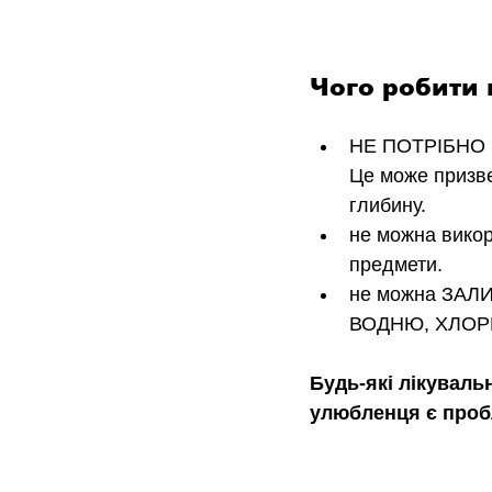
Чого робити 
НЕ ПОТРІБНО 
Це може призве
глибину. 
не можна викори
предмети.
не можна ЗАЛ
ВОДНЮ, ХЛОРГЕ
Будь-які лікуваль
улюбленця є проб