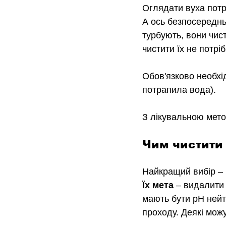
Оглядати вуха потр
А ось безпосереднь
турбують, вони чист
чистити їх не потріб
Обов'язково необхі
потрапила вода).
З лікувальною мето
Чим чистити 
Найкращий вибір 
–
Їх мета
–
 видалити 
мають бути рН нейт
проходу. Деякі мож