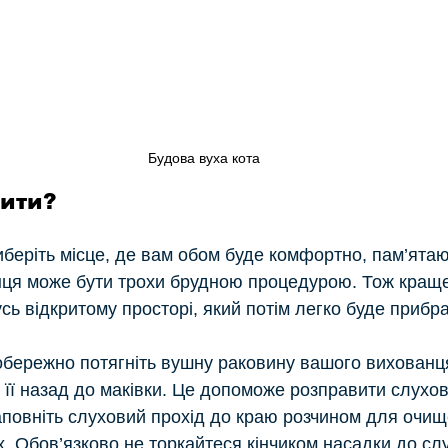
Будова вуха кота
ити? 
иберіть місце, де вам обом буде комфортно, пам’ятаю
ця може бути трохи брудною процедурою. Тож краще 
сь відкритому просторі, який потім легко буде прибра
бережно потягніть вушну раковину вашого вихованця
ь її назад до маківки. Це допоможе розправити слухов
повніть слуховий прохід до краю розчином для очищ
. Обов’язково не торкайтеся кінчиком насадки до сл