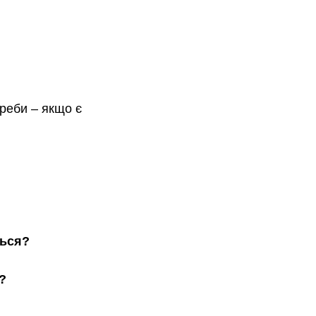
реби 
–
 якщо є 
ться?
?