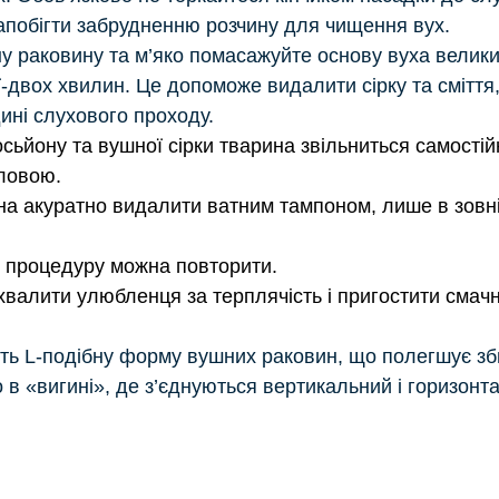
апобігти забрудненню розчину для чищення вух.
ну раковину та м’яко помасажуйте основу вуха велики
ї-двох хвилин. Це допоможе видалити сірку та сміття
ині слухового проходу.
осьйону та вушної сірки тварина звільниться самостій
ловою. 
 акуратно видалити ватним тампоном, лише в зовніш
і процедуру можна повторити.
хвалити улюбленця за терплячість і пригостити смачн
ть L-подібну форму вушних раковин, що полегшує зб
о в «вигині», де з’єднуються вертикальний і горизонт