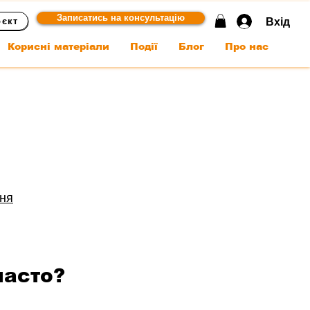
Записатись на консультацію
Вхід
оєкт
Корисні матеріали
Події
Блог
Про нас
ня
часто?