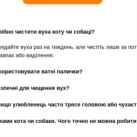
рібно чистити вуха коту чи собаці?
ядайте вуха раз на тиждень, але чистіть лише за пот
запах або виділення.
користовувати ватні палички?
езпечні для чищення вух?
якщо улюбленець часто трясе головою або чухає
хами кота чи собаки. Чого точно не можна робити