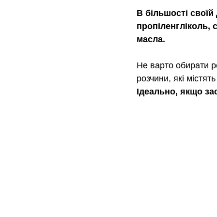
В більшості своїй
пропіленгліколь, с
масла. 
Не варто обирати ро
розчини, які містят
Ідеально, якщо за