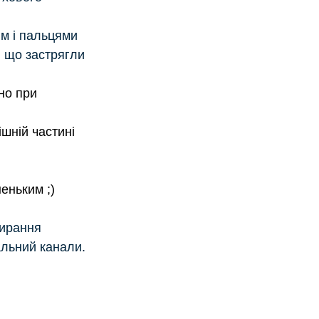
м і пальцями 
, що застрягли 
но при 
ній частині 
еньким ;) 
ирання 
альний канали.