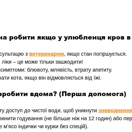
а робити якщо у улюбленця кров в 
сультацію з 
ветеринаром
, якщо стан погіршується.
 ліки – це може тільки зашкодити!
 симптоми: блювоту, млявість, втрату апетиту.
ти кота, якщо він відмовляється від їжі.
робити вдома? (Перша допомога)
ту доступ до чистої води, щоб уникнути 
зневодненн
инити годування (не більше ніж на 12 годин) або пер
е м’ясо індички чи курки без спецій).