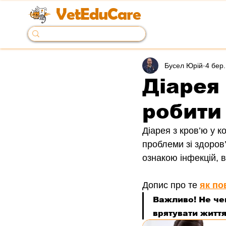
VetEduCare
Бусел Юрій
4 бер.
Діарея 
робити
Діарея з кров’ю у ко
проблеми зі здоров’
ознакою інфекцій, 
Допис про те 
як по
Важливо! Не че
врятувати житт