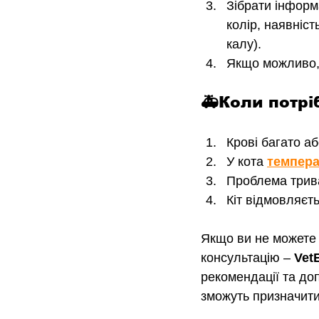
Зібрати інформ
колір, наявніст
калу).
Якщо можливо, 
🚑Коли потрі
Крові багато а
У кота 
темпера
Проблема трива
Кіт відмовляєть
Якщо ви не можете 
консультацію – 
Vet
рекомендації та доп
зможуть призначити