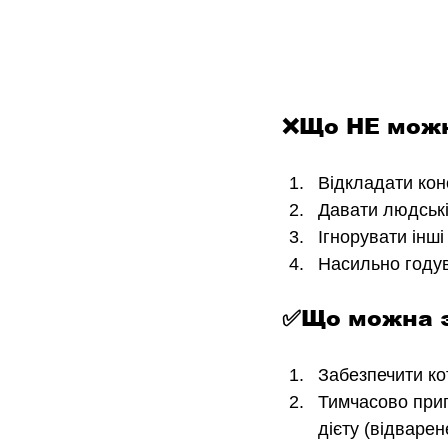
❌Що НЕ можн
Відкладати кон
Давати людські
Ігнорувати інші
Насильно годува
✅Що можна з
Забезпечити ко
Тимчасово прип
дієту (відварен