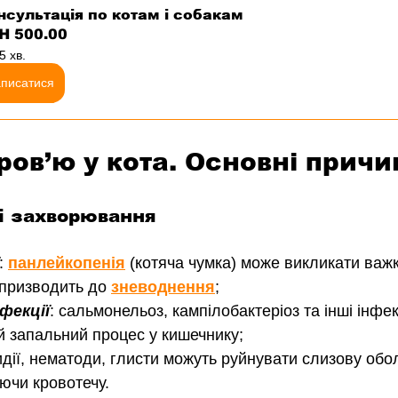
нсультація по котам і собакам
H 500.00
5 хв.
аписатися
ров’ю у кота. Основні причи
ні захворювання
: 
панлейкопенія
 (котяча чумка) може викликати важк
призводить до 
зневоднення
;
фекції
: сальмонельоз, кампілобактеріоз та інші інфекц
 запальний процес у кишечнику;
идії, нематоди, глисти можуть руйнувати слизову обо
ючи кровотечу.