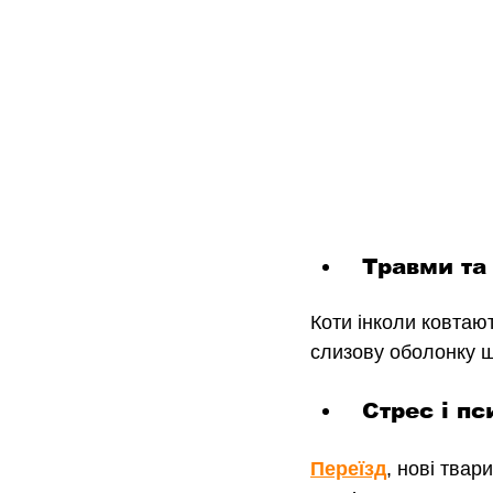
 Травми та
Коти інколи ковтают
слизову оболонку ш
 Стрес і п
Переїзд
, нові твар