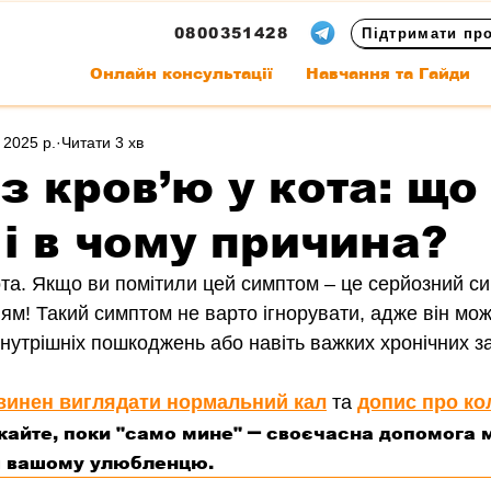
0800351428
Підтримати пр
Онлайн консультації
Навчання та Гайди
 2025 р.
Читати 3 хв
з кров’ю у кота: що
 і в чому причина?
та. 
Якщо ви помітили цей симптом – це серйозний си
ям! Такий симптом не варто ігнорувати, адже він мож
внутрішніх пошкоджень або навіть важких хронічних 
винен виглядати нормальний кал
 та 
допис про ко
–
кайте, поки "само мине" 
 своєчасна допомога 
я вашому ул
юбленцю.