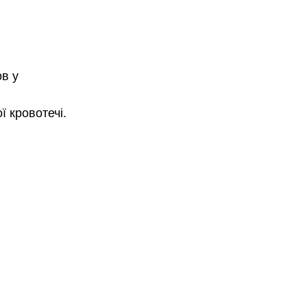
в у 
ї кровотечі.