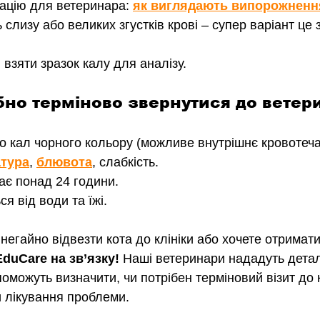
ацію для ветеринара: 
як виглядають випорожненн
ь слизу або великих згустків крові – супер варіант це
взяти зразок калу для аналізу.
бно терміново звернутися до ветер
бо кал чорного кольору (можливе внутрішнє кровотеча
тура
, 
блювота
, слабкість.
є понад 24 години.
ся від води та їжі.
негайно відвезти кота до клініки або хочете отримат
EduCare на зв’язку! 
Наші ветеринари нададуть детал
оможуть визначити, чи потрібен терміновий візит до к
 лікування проблеми.