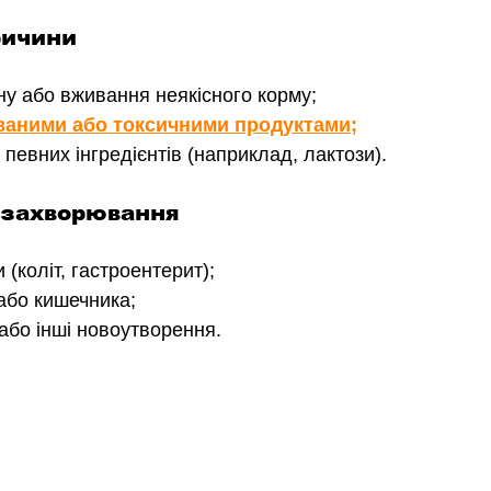
ричини
ону або вживання неякісного корму;
ваними або токсичними продуктами
;
певних інгредієнтів (наприклад, лактози).
і захворювання
 (коліт, гастроентерит);
або кишечника;
 або інші новоутворення.