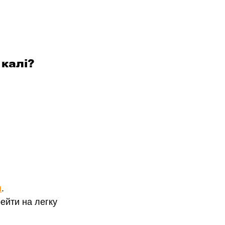
калі?
я
.
ейти на легку 