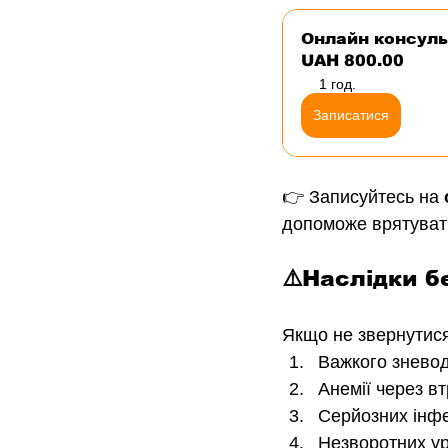
Онлайн консуль
UAH 800.00
1 год.
Записатися
👉 Записуйтесь на 
допоможе врятуват
⚠️Наслідки б
Якщо не звернутися
Важкого зневод
Анемії через вт
Серйозних інфе
Незворотних ур