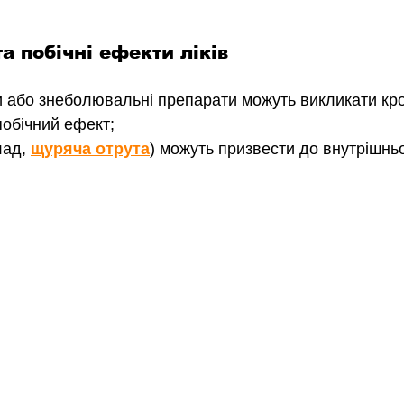
та побічні ефекти ліків
ки або знеболювальні препарати можуть викликати кро
обічний ефект;
ад, 
щуряча отрута
) можуть призвести до внутрішньо