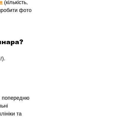
я
 (кількість, 
 зробити фото 
инара?
!).
и попередню 
ьні 
лініки та 