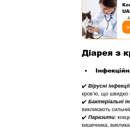
Ко
UA
4
З
Діарея з к
 Інфекцій
✔️ 
Вірусні інфекції
кров’ю, що швидко 
✔️ 
Бактеріальні ін
викликають сильний
✔️ 
Паразити
: кокц
кишечника, виклика