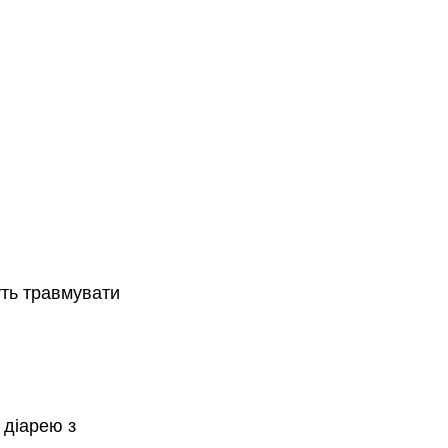
уть травмувати 
 діарею з 