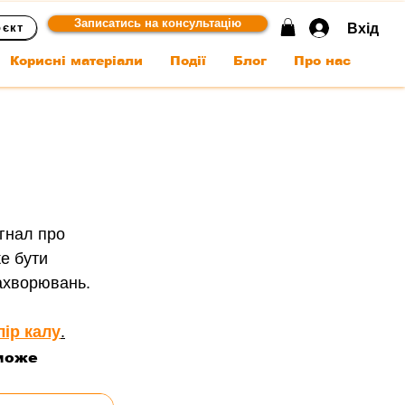
Записатись на консультацію
Вхід
оєкт
Корисні матеріали
Події
Блог
Про нас
гнал про 
е бути 
захворювань.
лір калу
.
може 