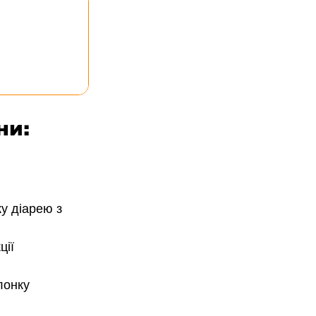
ни:
у діарею з 
ії 
лонку 