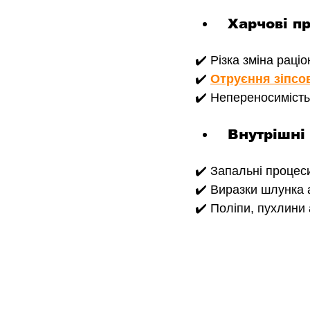
 Харчові п
✔️ Різка зміна раці
✔️ 
Отруєння зіпсо
✔️ Непереносимість 
 Внутрішн
✔️ Запальні процеси
✔️ Виразки шлунка 
✔️ Поліпи, пухлини