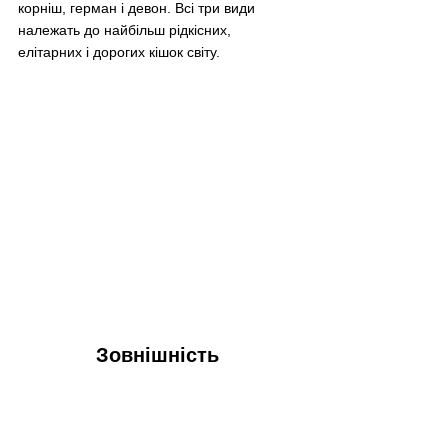
корніш, герман і девон. Всі три види 
належать до найбільш рідкісних, 
елітарних і дорогих кішок світу.
Зовнішність 