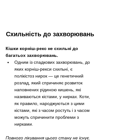
Схильність до захворювань
Кішки корніш-рекс не схильні до 
багатьох захворювань.
Одним із спадкових захворювань, до 
яких корніш-рекси схильні, є 
полікістоз нирок — це генетичний 
розлад, який спричиняє розвиток 
наповнених рідиною кишень, які 
називаються кістами, у нирках. Коти, 
як правило, народжуються з цими 
кістами, які з часом ростуть і з часом 
можуть спричинити проблеми з 
нирками.
Повного лікування цього стану не існує. 