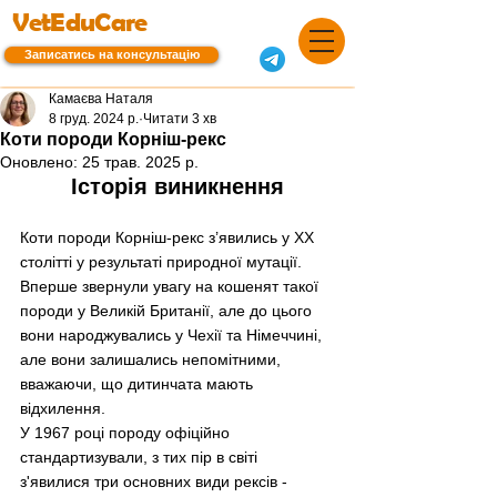
VetEduCare
Записатись на консультацію
Камаєва Наталя
8 груд. 2024 р.
Читати 3 хв
Коти породи Корніш-рекс
Оновлено:
25 трав. 2025 р.
Історія виникнення
Коти породи Корніш-рекс з’явились у ХХ 
столітті у результаті природної мутації. 
Вперше звернули увагу на кошенят такої 
породи у Великій Британії, але до цього 
вони народжувались у Чехії та Німеччині, 
але вони залишались непомітними, 
вважаючи, що дитинчата мають 
відхилення. 
У 1967 році породу офіційно 
стандартизували, з тих пір в світі 
з'явилися три основних види рексів - 