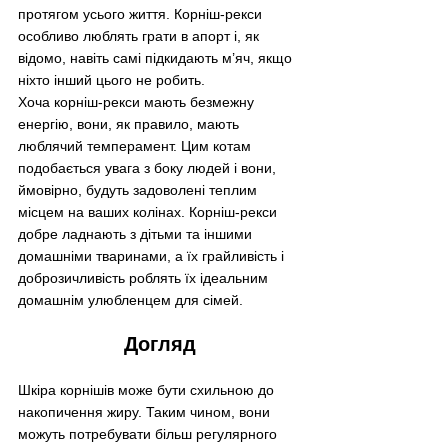
протягом усього життя. Корніш-рекси 
особливо люблять грати в апорт і, як 
відомо, навіть самі підкидають м’яч, якщо 
ніхто інший цього не робить. 
Хоча корніш-рекси мають безмежну 
енергію, вони, як правило, мають 
люблячий темперамент. Цим котам 
подобається увага з боку людей і вони, 
ймовірно, будуть задоволені теплим 
місцем на ваших колінах. Корніш-рекси 
добре ладнають з дітьми та іншими 
домашніми тваринами, а їх грайливість і 
доброзичливість роблять їх ідеальним 
домашнім улюбленцем для сімей. 
Догляд
Шкіра корнішів може бути схильною до 
накопичення жиру. Таким чином, вони 
можуть потребувати більш регулярного 