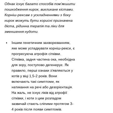
Однак існує багато способів пом’якшити 
пошкодження нирок, викликане кістами. 
Корніш-рексам з ускладненнями з боку 
нирок можуть бути корисні призначена 
дієта, рідинна терапія та ліки для 
зменшення нудоти. 
Іншим генетичним захворюванням, 
яке може успадкувати корніш-рекси, є 
прогресуюча атрофія сітківки. 
Сітківка, задня частина ока, необхідна 
для зору, поступово дегенерує. Як 
правило, перші ознаки з’являються у 
котів у віці 1,5-2 років. Вони 
включають такі симптоми, як 
натикання на речі або дезорієнтація. 
На жаль, не існує ліків від атрофії 
сітківки, і коти з цим розладом 
зазвичай стають сліпими протягом 3-
4 років після появи симптомів.