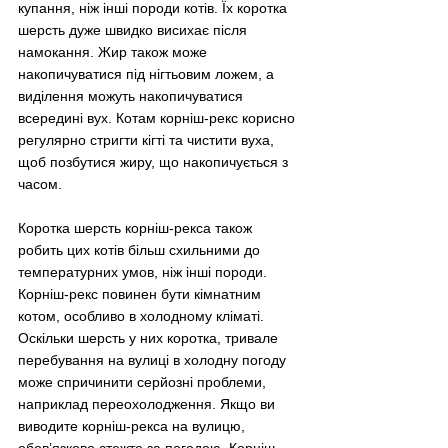
купання, ніж інші породи котів. Їх коротка 
шерсть дуже швидко висихає після 
намокання. Жир також може 
накопичуватися під нігтьовим ложем, а 
виділення можуть накопичуватися 
всередині вух. Котам корніш-рекс корисно 
регулярно стригти кігті та чистити вуха, 
щоб позбутися жиру, що накопичується з 
часом.
Коротка шерсть корніш-рекса також 
робить цих котів більш схильними до 
температурних умов, ніж інші породи. 
Корніш-рекс повинен бути кімнатним 
котом, особливо в холодному кліматі. 
Оскільки шерсть у них коротка, тривале 
перебування на вулиці в холодну погоду 
може спричинити серйозні проблеми, 
наприклад переохолодження. Якщо ви 
виводите корніш-рекса на вулицю, 
обов’язково стежте за погодою. Корніш-