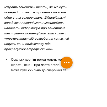
Існують генетичні тести, які можуть 
попередити вас, якщо ваша кішка має 
одне з цих захворювань. Відповідальні 
заводчики повинні мати можливість 
надавати інформацію про генетичне 
тестування потенційним власникам і 
утримуватися від розведення котів, які 
несуть гени полікістозу аба 
прогресуючої атрофії сітківки.
Оскільки корніш-рекси мають коротку 
шерсть, їхня шкіра часто оголена і 
може бути схильна до свербіння та 
дріжджових інфекцій. Обов’язково 
стежте за своїм корніш-рексом і 
проконсультуйтеся з ветеринаром, 
якщо помітите надмірні розчоси або 
інші відхилення на шкірі.
В цілому корніш-рекс - це чудовий 