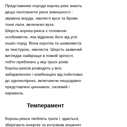
Представники породи корніш рекс мають 
дещо інопланетні риси зовнішності - 
звужена морда, хвилясті вуса та брови, 
тонкі лапи, величезні вуха. 
Шерсть корніш-рекса є головною 
особливістю, яка відрізняє його від усіх 
інших порід. Вона коротка та шовковиста 
за текстурою, хвиляста. Шерсть зазвичай 
виглядає найкраще в повній зрілості, 
тобто приблизно у віці трьох років.
Корніш-рексів розводять у всіх 
забарвленнях і комбінаціях від пойнтових 
до одноколірних, включаючи нещодавно 
представлені циннамон, палевий і 
карамель.
Темперамент
Корніш-рекси люблять грати і, здається, 
зберігають енергію та ентузіазм кошенят 