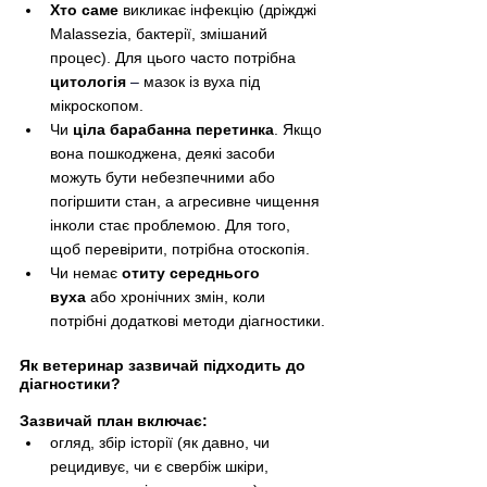
Хто саме
 викликає інфекцію (дріжджі 
Malassezia, бактерії, змішаний 
процес). Для цього часто потрібна 
цитологія
–
 мазок із вуха під 
мікроскопом.
Чи 
ціла барабанна перетинка
. Якщо 
вона пошкоджена, деякі засоби 
можуть бути небезпечними або 
погіршити стан, а агресивне чищення 
інколи стає проблемою. Для того, 
щоб перевірити, потрібна отоскопія. 
Чи немає 
отиту середнього 
вуха
 або хронічних змін, коли 
потрібні додаткові методи діагностики.
Як ветеринар зазвичай підходить до 
діагностики?
Зазвичай план включає:
огляд, збір історії (як давно, чи 
рецидивує, чи є свербіж шкіри, 