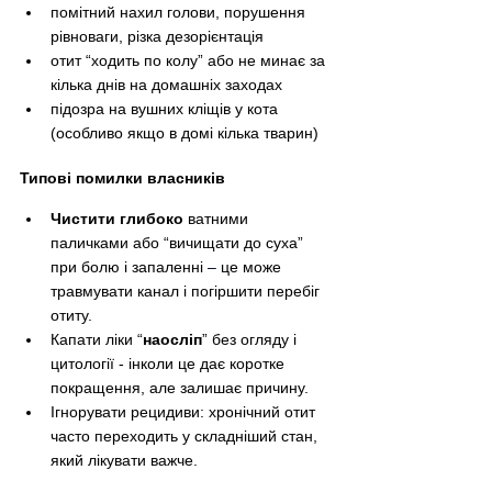
помітний нахил голови, порушення 
рівноваги, різка дезорієнтація
отит “ходить по колу” або не минає за 
кілька днів на домашніх заходах
підозра на вушних кліщів у кота 
(особливо якщо в домі кілька тварин)
Типові помилки власників
Чистити глибоко
 ватними 
паличками або “вичищати до суха” 
при болю і запаленні 
–
 це може 
травмувати канал і погіршити перебіг 
отиту.
Капати ліки “
наосліп
” без огляду і 
цитології - інколи це дає коротке 
покращення, але залишає причину.
Ігнорувати рецидиви: хронічний отит 
часто переходить у складніший стан, 
який лікувати важче.