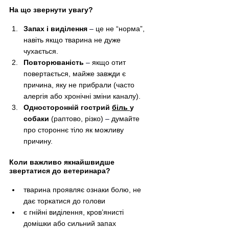
На що звернути увагу?
Запах і виділення
– 
це не “норма”, 
навіть якщо тварина не дуже 
чухається.
Повторюваність
–
 якщо отит 
повертається, майже завжди є 
причина, яку не прибрали (часто 
алергія або хронічні зміни каналу).
Односторонній гострий 
біль 
у 
собаки
 (раптово, різко) 
–
 думайте 
про стороннє тіло як можливу 
причину.
Коли важливо якнайшвидше 
звертатися до ветеринара?
тварина проявляє ознаки болю, не 
дає торкатися до голови
є гнійні виділення, кров’янисті 
домішки або сильний запах