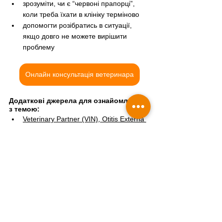
зрозуміти, чи є “червоні прапорці”, 
коли треба їхати в клініку терміново
допомогти розібратись в ситуації, 
якщо довго не можете вирішити 
проблему
Онлайн консультація ветеринара
Додаткові джерела для ознайомлення 
з темою:
Veterinary Partner (VIN), Otitis Externa 
Treatment in Dogs and Cats
iCatCare, Ear problems in cats
Today’s Veterinary Practice, Diagnosis 
of otitis externa