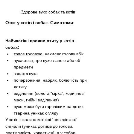
Здорове вухо собак та котів
Отит у котів і собак. Симптоми:
Найчастіші прояви отиту у котів і 
собак:
трясе головою
, нахиляє голову вбік
чухається, тре вухо лапою або об 
предмети
запах з вуха
почервоніння, набряк, болючість при 
дотику
виділення (волога “сірка”, коричневі 
маси, гнійні виділення)
вухо може бути гарячішим на дотик, 
тварина уникає огляду
У котів інколи помітніші “поведінкові” 
сигнали (уникає дотиків до голови, 
дратівливість, ховається), а у собак 