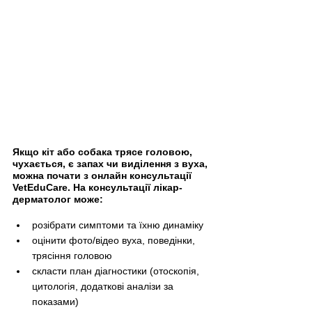
Якщо кіт або собака трясе головою, 
чухається, є запах чи виділення з вуха, 
можна почати з онлайн консультації 
VetEduCare. На консультації лікар-
дерматолог може:
розібрати симптоми та їхню динаміку
оцінити фото/відео вуха, поведінки, 
трясіння головою
скласти план діагностики (отоскопія, 
цитологія, додаткові аналізи за 
показами)