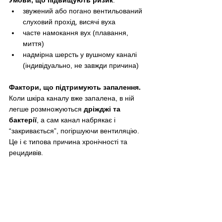
Умови, що підвищують ризик
:
звужений або погано вентильований 
слуховий прохід, висячі вуха
часте намокання вух (плавання, 
миття)
надмірна шерсть у вушному каналі 
(індивідуально, не завжди причина)
Фактори, що підтримують запалення. 
Коли шкіра каналу вже запалена, в ній 
легше розмножуються 
дріжджі та 
бактерії
, а сам канал набрякає і 
“закривається”, погіршуючи вентиляцію. 
Це і є типова причина хронічності та 
рецидивів.