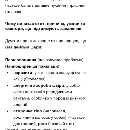
частіше бачать активне чухання і трясіння 
головою.
Чому виникає отит: причина, умови та 
фактори, що підтримують запалення
Думати про отит краще як про процес, що 
має декілька шарів:
Першопричина
 (що запускає проблему) 
Найпоширеніші приклади:
паразити
: у котів часто значущі вушні 
кліщі (Otodectes)
алергічні хвороби шкіри
: у собак 
часто пов’язані з рецидивними 
отитами, особливо у пород із ризиком 
алергій
стороннє тіло
 (наприклад, 
рослинний колосок у собак) - частіше 
дає гострий, різко болючий отит