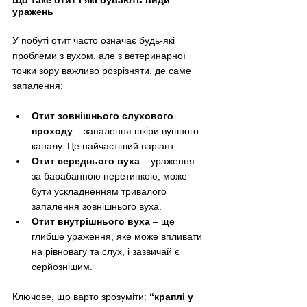
Що таке отит і які бувають види 
уражень
У побуті отит часто означає будь-які 
проблеми з вухом, але з ветеринарної 
точки зору важливо розрізняти, де саме 
запалення:
Отит зовнішнього слухового 
проходу
–
 запалення шкіри вушного 
каналу. Це найчастіший варіант.
Отит середнього вуха
–
 ураження 
за барабанною перетинкою; може 
бути ускладненням тривалого 
запалення зовнішнього вуха.
Отит внутрішнього вуха
–
 ще 
глибше ураження, яке може впливати 
на рівновагу та слух, і зазвичай є 
серйознішим.
Ключове, що варто зрозуміти: 
“краплі у 