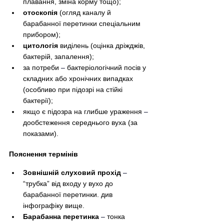
плавання, зміна корму тощо);
отоскопія
 (огляд каналу й 
барабанної перетинки спеціальним 
прибором);
цитологія
 виділень (оцінка дріжджів, 
бактерій, запалення);
за потреби 
–
 бактеріологічний посів у 
складних або хронічних випадках 
(особливо при підозрі на стійкі 
бактерії);
якщо є підозра на глибше ураження 
–
дообстеження середнього вуха (за 
показами).
Пояснення термінів
Зовнішній слуховий прохід
–
“трубка” від входу у вухо до 
барабанної перетинки. див 
інфографіку вище.
Барабанна перетинка
–
 тонка 