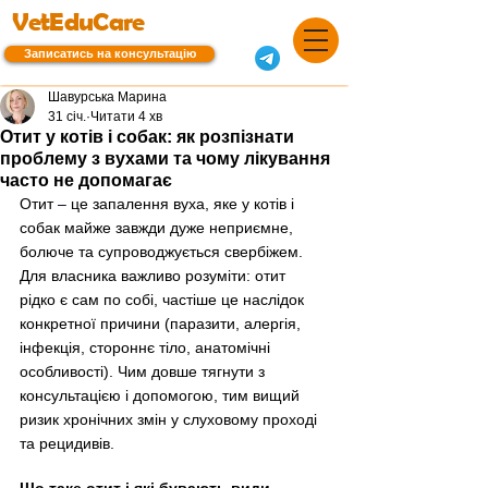
VetEduCare
Записатись на консультацію
Шавурська Марина
31 січ.
Читати 4 хв
Отит у котів і собак: як розпізнати
проблему з вухами та чому лікування
часто не допомагає
Отит 
–
 це запалення вуха, яке у котів і 
собак майже завжди дуже неприємне, 
болюче та супроводжується свербіжем. 
Для власника важливо розуміти: отит 
рідко є сам по собі, частіше це наслідок 
конкретної причини (паразити, алергія, 
інфекція, стороннє тіло, анатомічні 
особливості). Чим довше тягнути з 
консультацією і допомогою, тим вищий 
ризик хронічних змін у слуховому проході 
та рецидивів.