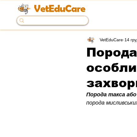
VetEduCare
VetEduCare
14 гру
Порода 
особли
захво
Порода такса або
порода мисливських