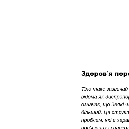
Здоровʼя пор
Тіло такс зазвичай
відома як диспропо
означає, що деякі 
більший. Ця струк
проблем, які є хар
пов'язаних із навк