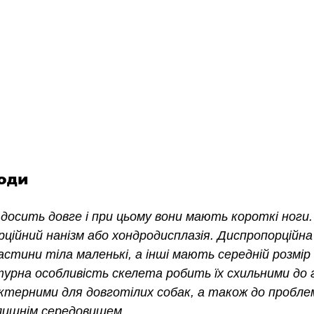
оди
 досить довге і при цьому вони мають короткі ноги.
рційний нанізм або хондродисплазія. Диспропорційна
частини тіла маленькі, а інші мають середній розмір
турна особливість скелета робить їх схильними до 
актерними для довготілих собак, а також до проблем 
олишнім середовищем.