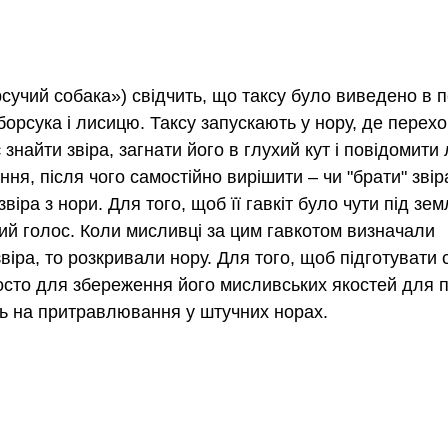
сучий собака») свідчить, що таксу було виведено в п
орсука і лисицю. Таксу запускають у нору, де перехов
знайти звіра, загнати його в глухий кут і повідомити
ння, після чого самостійно вирішити 
–
 чи "брати" звір
віра з нори. Для того, щоб її гавкіт було чути під зем
кий голос. Коли мисливці за цим гавкотом визначали 
іра, то розкривали нору. Для того, щоб підготувати 
сто для збереження його мисливських якостей для 
ть на притравлювання у штучних норах.