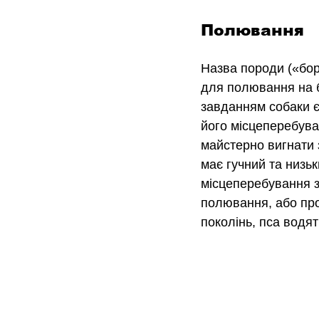
Полювання
Назва породи («бор
для полювання на б
завданням собаки є 
його місцеперебува
майстерно вигнати з
має гучний та низь
місцеперебування зв
полювання, або про
поколінь, пса водя