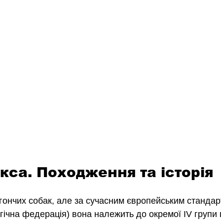
кса. Походження та історія
 гончих собак, але за сучасним європейським стандар
гічна федерація) вона належить до окремої IV групи п