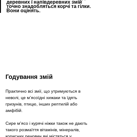
деревних і напівдеревних змій 
точно знадобляться корчі та гілки. 
Вони оцінять.
Годування змій
Практично всі змії, що утримуються в 
неволі, це м'ясоїдні хижаки та їдять 
гризунів, птицю, інших рептилій або 
амфібій.
Сире м'ясо і курячі ніжки також не дають 
такого розмаїття вітамінів, мінералів, 
корисних речовин які містяться у 