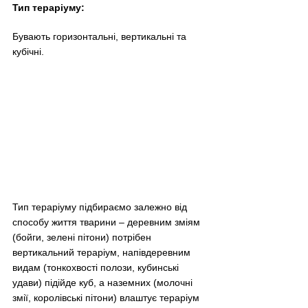
Тип тераріуму:
Бувають горизонтальні, вертикальні та 
кубічні. 
Тип тераріуму підбираємо залежно від 
способу життя тварини 
–
 деревним зміям 
(бойги, зелені пітони) потрібен 
вертикальний тераріум, напівдеревним 
видам (тонкохвості полози, кубинські 
удави) підійде куб, а наземних (молочні 
змії, королівські пітони) влаштує тераріум 