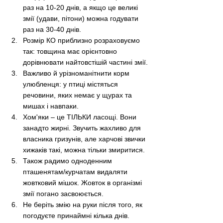
раз на 10-20 днів, а якщо це великі 
змії (удави, пітони) можна годувати 
раз на 30-40 днів. 
Розмір КО приблизно розраховуємо 
так: товщина має орієнтовно 
дорівнювати найтовстішій частині змії.
Важливо й урізноманітнити корм 
улюбленця: у птиці містяться 
речовини, яких немає у щурах та 
мишах і навпаки. 
Хом'яки 
– 
це ТІЛЬКИ ласощі. Вони 
занадто жирні. Звучить жахливо для 
власника гризунів, але харчові звички 
хижаків такі, можна тільки змиритися. 
Також радимо одноденним 
пташенятам/курчатам видаляти 
жовтковий мішок. Жовток в організмі 
змії погано засвоюється.
Не беріть змію на руки після того, як 
погодуєте принаймні кілька днів. 