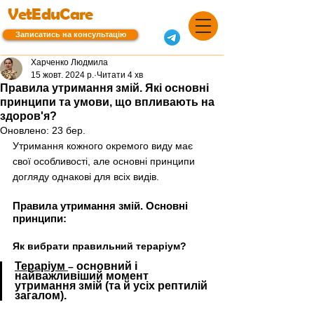
VetEduCare
Записатись на консультацію
Харченко Людмила
15 жовт. 2024 р.
Читати 4 хв
Правила утримання змій. Які основні
принципи та умови, що впливають на
здоров'я?
Оновлено:
23 бер.
Утримання кожного окремого виду має 
свої особливості, але основні принципи 
догляду однакові для всіх видів.
Правила утримання змій. Основні 
принципи:
Як вибрати правильний тераріум?
Тераріум 
 основний і 
–
найважливіший момент 
утримання змій (та й усіх рептилій 
загалом).