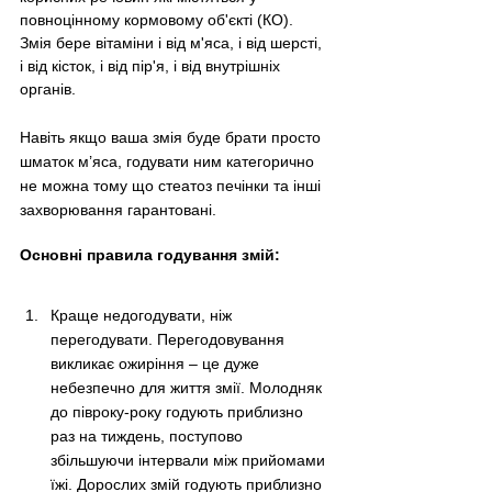
повноцінному кормовому об'єкті (КО). 
Змія бере вітаміни і від м'яса, і від шерсті, 
і від кісток, і від пір'я, і від внутрішніх 
органів.
Навіть якщо ваша змія буде брати просто 
шматок м’яса, годувати ним категорично 
не можна тому що стеатоз печінки та інші 
захворювання гарантовані.
Основні правила годування змій:
Краще недогодувати, ніж 
перегодувати. Перегодовування 
викликає ожиріння 
–
 це дуже 
небезпечно для життя змії. Молодняк 
до півроку-року годують приблизно 
раз на тиждень, поступово 
збільшуючи інтервали між прийомами 
їжі. Дорослих змій годують приблизно 