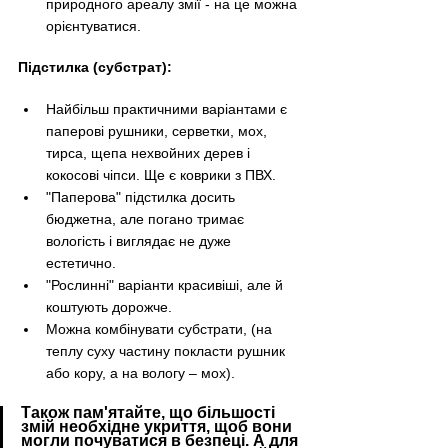
природного ареалу змії - на це можна 
орієнтуватися.
Підстилка (субстрат):
Найбільш практичними варіантами є 
паперові рушники, серветки, мох, 
тирса, щепа нехвойних дерев і 
кокосові чіпси. Ще є коврики з ПВХ.
"Паперова" підстилка досить 
бюджетна, але погано тримає 
вологість і виглядає не дуже 
естетично.
"Рослинні" варіанти красивіші, але й 
коштують дорожче. 
Можна комбінувати субстрати, (на 
теплу суху частину покласти рушник 
або кору, а на вологу 
–
 мох).
Також пам'ятайте, що більшості 
змій необхідне укриття, щоб вони 
могли почуватися в безпеці. А для 