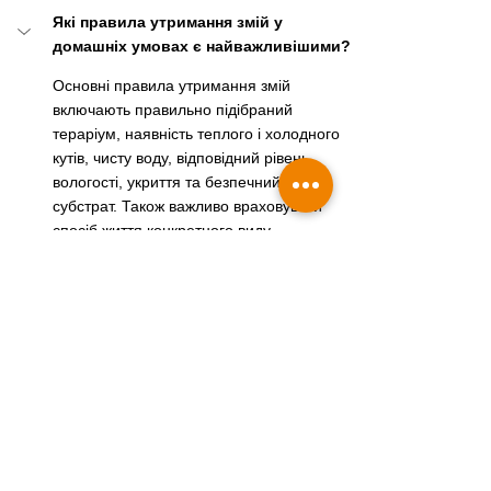
Які правила утримання змій у 
домашніх умовах є найважливішими?
Основні правила утримання змій 
включають правильно підібраний 
тераріум, наявність теплого і холодного 
кутів, чисту воду, відповідний рівень 
вологості, укриття та безпечний 
субстрат. Також важливо враховувати 
спосіб життя конкретного виду 
–
наземний, деревний або напівдеревний.
Який тераріум потрібен для змії?
Яка температура має бути в 
тераріумі для змії?
Чим годувати змію в домашніх 
умовах?
Як часто потрібно годувати змію?