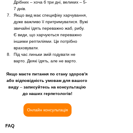
Дрібних 
–
 хоча б три дні, великих 
–
 5-
7 днів. 
Якщо вид має специфіку харчування, 
дуже важливо її притримуватися. Вужі 
звичайні їдять переважно жаб, рибу. 
Є види, що харчуються переважно 
іншими рептиліями. Це потрібно 
враховувати.
Під час линьки змій годувати не 
варто. Деякі їдять, але не варто.
Якщо маєте питання по стану здоров'я 
або відповідність умовам для вашого 
виду 
–
 записуйтесь на консультацію 
до наших герпетологів!
Онлайн консультація
FAQ