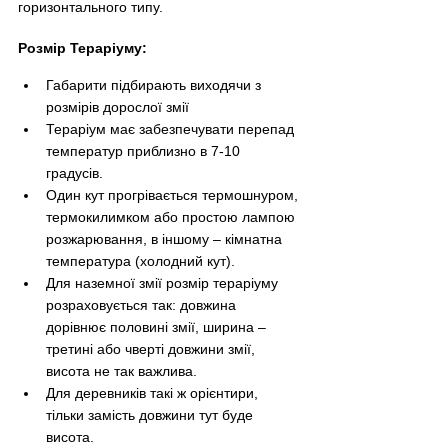
горизонтального типу.
Розмір Тераріуму:
Габарити підбирають виходячи з 
розмірів дорослої змії
Тераріум має забезпечувати перепад 
температур приблизно в 7-10 
градусів. 
Один кут прогрівається термошнуром, 
термокилимком або простою лампою 
розжарювання, в іншому 
–
 кімнатна 
температура (холодний кут).
Для наземної змії розмір тераріуму 
розраховується так: довжина 
дорівнює половині змії, ширина 
–
третині або чверті довжини змії, 
висота не так важлива. 
Для деревників такі ж орієнтири, 
тільки замість довжини тут буде 
висота.