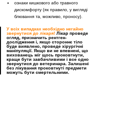
ознаки кишкового або травного 
дискомфорту (як правило, у вигляді 
блювання та, можливо, проносу).
У всіх випадках необхідно негайно 
звернутися до лікаря! 
Лікар проведе 
огляд, призначить рентген-
дослідження і, якщо стороннє тіло 
буде виявлено, проведе хірургічні 
маніпуляції. Якщо ви не впевнені, що 
вихованець міг щось проковтнути, 
краще бути завбачливими і все одно 
звернутися до ветеринара. Залишені 
без лікування проковтнуті предмети 
можуть бути смертельними.