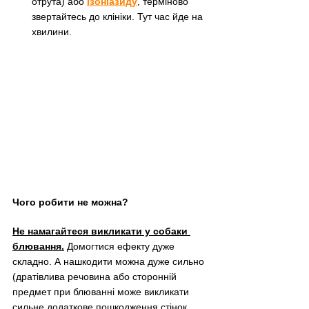
отрута) або 
І
зоніазиду
, терміново 
звертайтесь до клініки. Тут час йде на 
хвилини.
Чого робити не можна?
Не намагайтеся викликати у собаки 
блювання.
 Домогтися ефекту дуже 
складно. А нашкодити можна дуже сильно 
(дратівлива речовина або сторонній 
предмет при блюванні може викликати 
сильне додаткове пошкодження стінок 