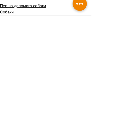
Перша допомога собаки
Собаки
Дивитися всі
Пов'язані пости