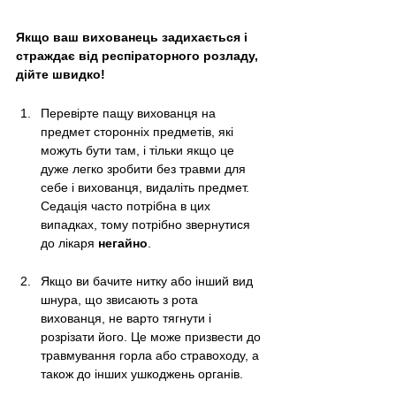
Якщо ваш вихованець задихається і 
страждає від респіраторного розладу, 
дійте швидко!
Перевірте пащу вихованця на 
предмет сторонніх предметів, які 
можуть бути там, і тільки якщо це 
дуже легко зробити без травми для 
себе і вихованця, видаліть предмет. 
Седація часто потрібна в цих 
випадках, тому потрібно звернутися 
до лікаря 
негайно
.
Якщо ви бачите нитку або інший вид 
шнура, що звисають з рота 
вихованця, не варто тягнути і 
розрізати його. Це може призвести до 
травмування горла або стравоходу, а 
також до інших ушкоджень органів.