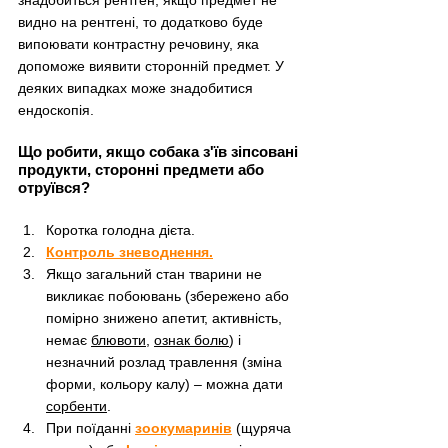
знадобиться рентген, якщо предмет не 
видно на рентгені, то додатково буде 
випоювати контрастну речовину, яка 
допоможе виявити сторонній предмет. У 
деяких випадках може знадобитися 
ендоскопія.
Що робити, якщо собака з'їв зіпсовані 
продукти, сторонні предмети або 
отруївся?
Коротка голодна дієта.
Контроль зневоднення.
Якщо загальний стан тварини не 
викликає побоювань (збережено або 
помірно знижено апетит, активність, 
немає 
блювоти
, 
ознак болю
) і 
незначний розлад травлення (зміна 
форми, кольору калу) 
–
 можна дати 
сорбенти
.
При поїданні 
зоокумаринів
 (щуряча 