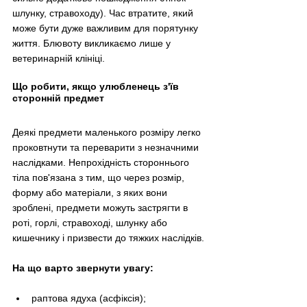
шлунку, стравоходу). Час втратите, який 
може бути дуже важливим для порятунку 
життя. Блювоту викликаємо лише у 
ветеринарній клініці.
Що робити, якщо улюбленець з'їв 
сторонній предмет
Деякі предмети маленького розміру легко 
проковтнути та переварити з незначними 
наслідками. Непрохідність стороннього 
тіла пов'язана з тим, що через розмір, 
форму або матеріали, з яких вони 
зроблені, предмети можуть застрягти в 
роті, горлі, стравоході, шлунку або 
кишечнику і призвести до тяжких наслідків.
На що варто звернути увагу:
раптова ядуха (асфіксія);