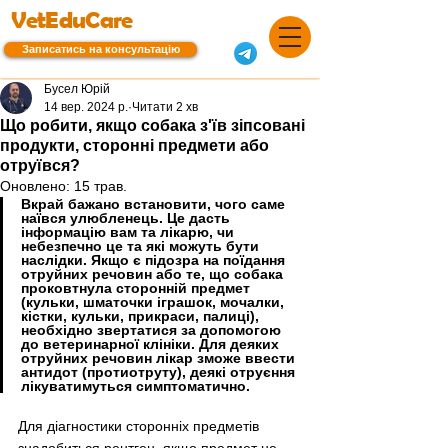
VetEduCare
Записатись на консультацію
Бусел Юрій
14 вер. 2024 р.
Читати 2 хв
Що робити, якщо собака з'їв зіпсовані
продукти, сторонні предмети або
отруївся?
Оновлено:
15 трав.
Вкрай бажано встановити, чого саме 
наївся улюбленець. Це дасть 
інформацію вам та лікарю, чи 
небезпечно це та які можуть бути 
наслідки. Якщо є підозра на поїдання 
отруйних речовин або те, що собака 
проковтнула сторонній предмет 
(кульки, шматочки іграшок, мочалки, 
кістки, кульки, прикраси, палиці), 
необхідно звертатися за допомогою 
до ветеринарної клініки. Для деяких 
отруйних речовин лікар зможе ввести 
антидот (протиотруту), деякі отруєння 
лікуватимуться симптоматично.
Для діагностики сторонніх предметів 