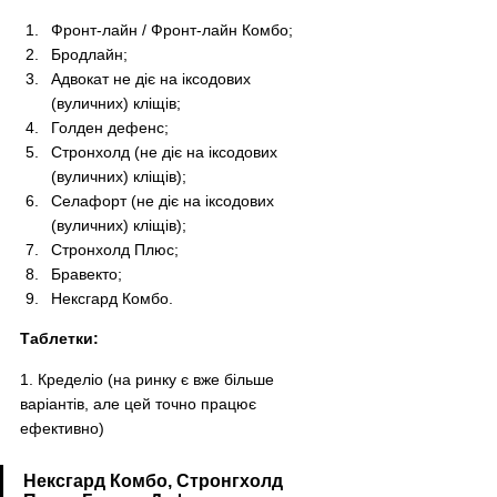
Фронт-лайн / Фронт-лайн Комбо;
Бродлайн;
Адвокат не діє на іксодових 
(вуличних) кліщів;
Голден дефенс;
Стронхолд (не діє на іксодових 
(вуличних) кліщів);
Селафорт (не діє на іксодових 
(вуличних) кліщів);
Стронхолд Плюс;
Бравекто;
Нексгард Комбо.
Таблетки:
1. Кределіо (на ринку є вже більше 
варіантів, але цей точно працює 
ефективно)
Нексгард Комбо, Стронгхолд 