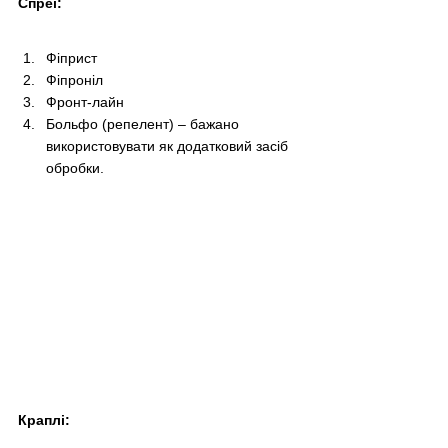
Спреї:
Фіприст
Фіпроніл
Фронт-лайн
Больфо (репелент) – бажано 
використовувати як додатковий засіб 
обробки.
Краплі: