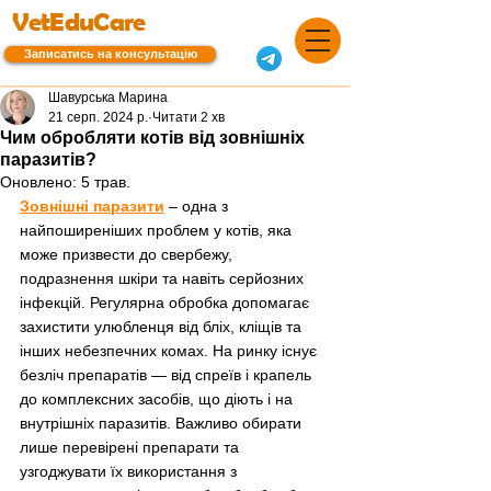
VetEduCare
Записатись на консультацію
Шавурська Марина
21 серп. 2024 р.
Читати 2 хв
Чим обробляти котів від зовнішніх
паразитів?
Оновлено:
5 трав.
Зовнішні паразити
– одна з 
найпоширеніших проблем у котів, яка 
може призвести до свербежу, 
подразнення шкіри та навіть серйозних 
інфекцій. Регулярна обробка допомагає 
захистити улюбленця від бліх, кліщів та 
інших небезпечних комах. На ринку існує 
безліч препаратів — від спреїв і крапель 
до комплексних засобів, що діють і на 
внутрішніх паразитів. Важливо обирати 
лише перевірені препарати та 
узгоджувати їх використання з 