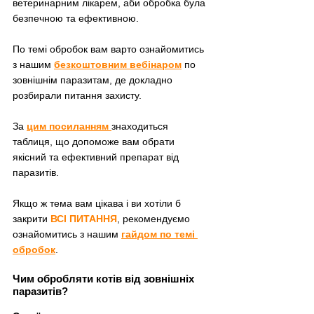
ветеринарним лікарем, аби обробка була 
безпечною та ефективною.
По темі обробок вам варто ознайомитись 
з нашим 
безкоштовним вебінаром
 по 
зовнішнім паразитам, де докладно 
розбирали питання захисту.
За 
цим посиланням 
знаходиться 
таблиця, що допоможе вам обрати 
якісний та ефективний препарат від 
паразитів.
Якщо ж тема вам цікава і ви хотіли б 
закрити 
ВСІ ПИТАННЯ
, рекомендуємо 
ознайомитись з нашим 
гайдом по темі 
обробок
.
Чим обробляти котів від зовнішніх 
паразитів?