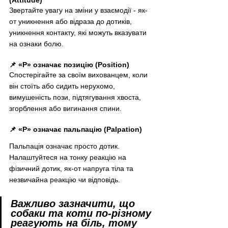
Звертайте увагу на зміни у взаємодії - як-
от уникнення або відраза до дотиків, 
уникнення контакту, які можуть вказувати 
на ознаки болю.
📌 «P» означає позицію (Position)
Спостерігайте за своїм вихованцем, коли 
він стоїть або сидить нерухомо, 
вимушеність пози, підтягування хвоста, 
згорблення або вигинання спини.
📌 «P» означає пальпацію (Palpation)
Пальпація означає просто дотик. 
Налаштуйтеся на тонку реакцію на 
фізичний дотик, як-от напруга тіла та 
незвичайна реакцію чи відповідь.
Важливо зазначити, що 
собаки та коти по-різному 
реагують на біль, тому 