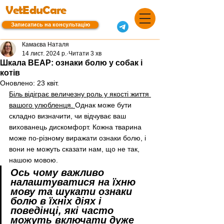
VetEduCare
Записатись на консультацію
Камаєва Наталя
14 лист. 2024 р.
Читати 3 хв
Шкала BEAP: ознаки болю у собак і
котів
Оновлено:
23 квіт.
Біль відіграє величезну роль у якості життя 
вашого улюбленця. 
Однак може бути 
складно визначити, чи відчуває ваш 
вихованець дискомфорт. Кожна тварина 
може по-різному виражати ознаки болю, і 
вони не можуть сказати нам, що не так, 
нашою мовою.
Ось чому важливо 
налаштуватися на їхню 
мову та шукати ознаки 
болю в їхніх діях і 
поведінці, які часто 
можуть включати дуже 