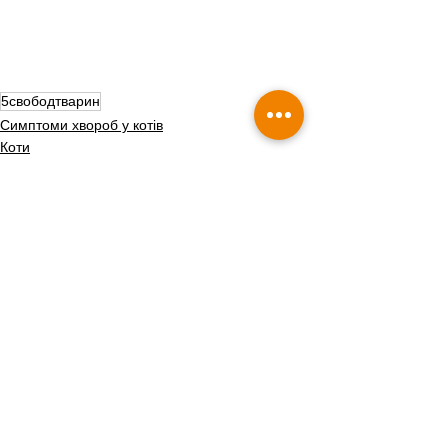
5свободтварин
Симптоми хвороб у котів
Коти
Собаки
Дивитися всі
Пов'язані пости