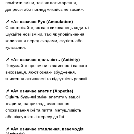
помітити зміни, такі як потьмарення, 
депресія або погляд «якийсь не такий».
📌 «A» означає Рух (Ambulation)
Спостерігайте, як ваш вихованець ходить і 
шукайте нові зміни, такі як уповільнення, 
коливання перед сходами, скутість або 
кульгання.
📌 «А» означає діяльність (Activity)
Подумайте про зміни в активності вашого 
вихованця, як-от ознаки збудження, 
зниження активності та відсутність реакції.
📌 «А» означає апетит (Appetite) 
Оцініть будь-які зміни апетиту у вашої 
тварини, наприклад, зменшення 
споживання їжі та пиття, метушливість 
або відсутність інтересу до їжі.
📌 «А» означає ставлення, взаємодія 
(Attitude)