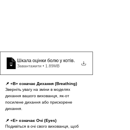
Шкала оцінки болю у котів
.
Завантажити • 1.89MB
📌 «B» означає Дихання (Breathing)
Зверніть увагу на зміни в моделях 
дихання вашого вихованця, як-от 
посилене дихання або прискорене 
дихання.
📌 «Е» означає Очі (Eyes)
Подивіться в очі свого вихованця, щоб 