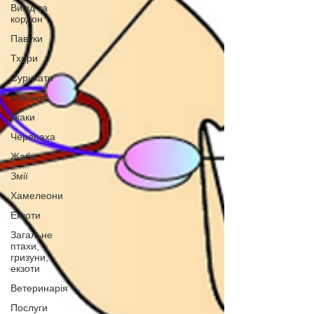
Виїзд за
кордон
Павуки
Тхори
Сурикати
Кажани
Їжаки
Черепаха
Жаби
Змії
Хамелеони
Екзоти
Загальне
птахи,
гризуни,
екзоти
Ветеринарія
Послуги