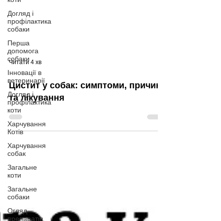
Догляд і
профілактика
собаки
Перша
допомога
собаки
Інновації в
ветеринарії
Читати 4 хв
Догляд і
профілактика
Цистит у собак: симптоми, причини
коти
та лікування
Харчування
Котів
Харчування
собак
Загальне
коти
Загальне
собаки
Огляд
препаратів