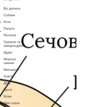
Всі дописи
Собаки
Коти
Папуги
Рептилії
Гризуни та
зайцеподібні
Щури
Морські
свинки
Шиншили
Хом'як
Дегу
Кролі
Білки
Дикі птахи