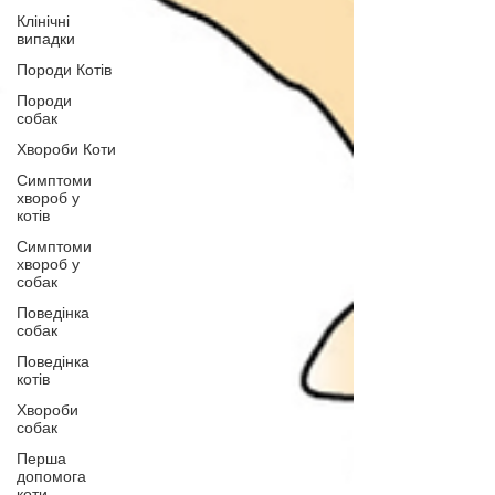
Клінічні
випадки
Породи Котів
Породи
собак
Хвороби Коти
Симптоми
хвороб у
котів
Симптоми
хвороб у
собак
Поведінка
собак
Поведінка
котів
Хвороби
собак
Перша
допомога
коти