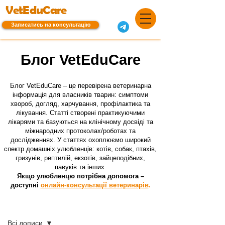
VetEduCare
Записатись на консультацію
Блог VetEduCare
Блог VetEduCare – це перевірена ветеринарна
інформація для власників тварин: симптоми
хвороб, догляд, харчування, профілактика та
лікування. Статті створені практикуючими
лікарями та базуються на клінічному досвіді та
міжнародних протоколах/роботах та
дослідженнях. У статтях охоплюємо широкий
спектр домашніх улюбленців: котів, собак, птахів,
гризунів, рептилій, екзотів, зайцеподібних,
павуків та інших.
Якщо улюбленцю потрібна допомога –
доступні
онлайн-консультації ветеринарів
.
Блог
Всі дописи