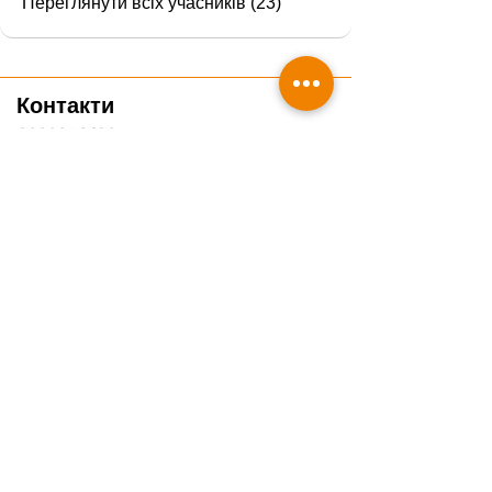
Переглянути всіх учасників (23)
Контакти
0800351428
info@veteducare.com
Отримати консультацію ветеринара
Подякувати проєкту
Часті запитання
Гайди
Про нас
Блог
Курси
Чек-листи
Вебінари