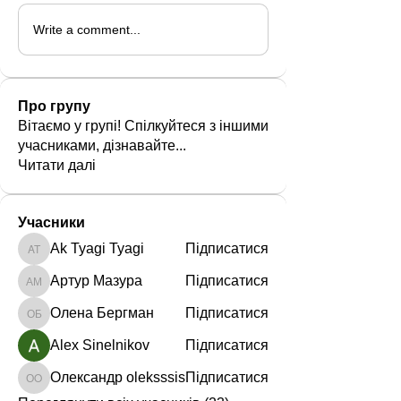
Write a comment...
Про групу
Вітаємо у групі! Спілкуйтеся з іншими
учасниками, дізнавайте
...
Читати далі
Учасники
Ak Tyagi Tyagi
Підписатися
Ak Tyagi Tyagi
Артур Мазура
Підписатися
Артур Мазура
Олена Бергман
Підписатися
Олена Бергман
Alex Sinelnikov
Підписатися
Олександр oleksssis
Підписатися
Олександр oleksssis