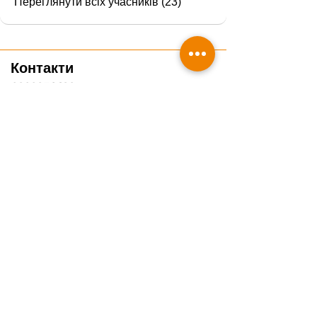
Переглянути всіх учасників (23)
Контакти
0800351428
info@veteducare.com
Отримати консультацію ветеринара
Подякувати проєкту
Часті запитання
Гайди
Про нас
Блог
Курси
Чек-листи
Вебінари