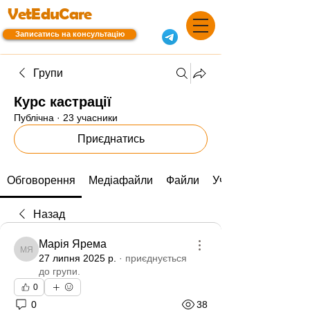
VetEduCare
Записатись на консультацію
Групи
Курс кастрації
Публічна
·
23 учасники
Приєднатись
Обговорення
Медіафайли
Файли
Учасники
Назад
Марія Ярема
Марія Ярема
27 липня 2025 р.
·
приєднується
до групи.
0
0
38