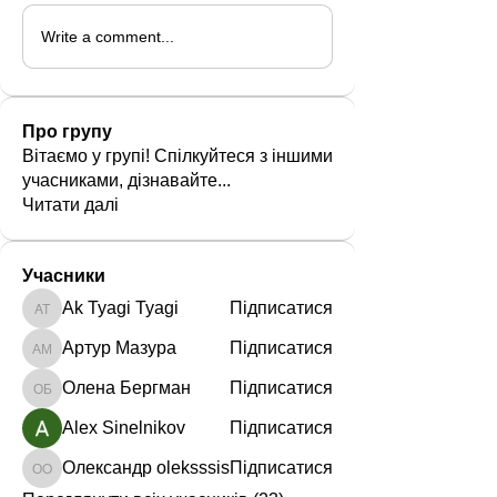
Write a comment...
Про групу
Вітаємо у групі! Спілкуйтеся з іншими
учасниками, дізнавайте
...
Читати далі
Учасники
Ak Tyagi Tyagi
Підписатися
Ak Tyagi Tyagi
Артур Мазура
Підписатися
Артур Мазура
Олена Бергман
Підписатися
Олена Бергман
Alex Sinelnikov
Підписатися
Олександр oleksssis
Підписатися
Олександр oleksssis