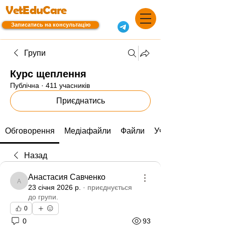
VetEduCare
Записатись на консультацію
Групи
Курс щеплення
Публічна
·
411 учасників
Приєднатись
Обговорення
Медіафайли
Файли
Учасники
Назад
Анастасия Савченко
Анастасия Савченко
23 січня 2026 р.
·
приєднується
до групи.
0
0
93