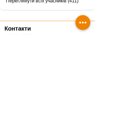
Переглянути всіх учасників (411)
Контакти
0800351428
info@veteducare.com
Отримати консультацію ветеринара
Подякувати проєкту
Часті запитання
Гайди
Про нас
Блог
Курси
Чек-листи
Вебінари