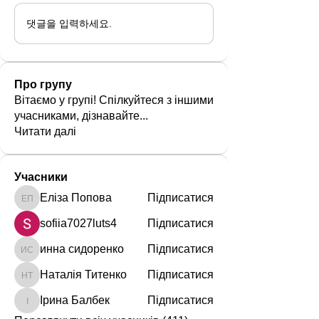
댓글을 입력하세요.
Про групу
Вітаємо у групі! Спілкуйтеся з іншими
учасниками, дізнавайте
...
Читати далі
Учасники
Еліза Попова
Підписатися
Еліза Попова
sofiia7027luts4
Підписатися
инна сидоренко
Підписатися
инна сидоренко
Наталія Титенко
Підписатися
Наталія Титенко
Ірина Балбек
Підписатися
Ірина Балбек