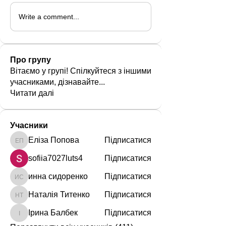
Write a comment...
Про групу
Вітаємо у групі! Спілкуйтеся з іншими
учасниками, дізнавайте
...
Читати далі
Учасники
Еліза Попова
Підписатися
Еліза Попова
sofiia7027luts4
Підписатися
инна сидоренко
Підписатися
инна сидоренко
Наталія Титенко
Підписатися
Наталія Титенко
Ірина Балбек
Підписатися
Ірина Балбек