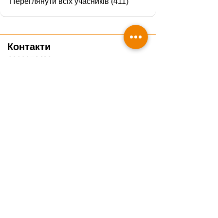
Переглянути всіх учасників (411)
Контакти
0800351428
info@veteducare.com
Отримати консультацію ветеринара
Подякувати проєкту
Часті запитання
Гайди
Про нас
Блог
Курси
Чек-листи
Вебінари