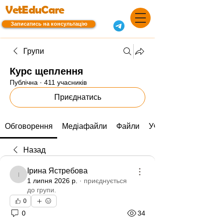
VetEduCare
Записатись на консультацію
Групи
Курс щеплення
Публічна
·
411 учасників
Приєднатись
Обговорення
Медіафайли
Файли
Учасники
Назад
Ірина Ястребова
Ірина Ястребова
1 липня 2026 р.
·
приєднується
до групи.
0
0
34