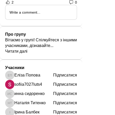
2
0
Write a comment...
Про групу
Вітаємо у групі! Спілкуйтеся з іншими
учасниками, дізнавайте
...
Читати далі
Учасники
Еліза Попова
Підписатися
Еліза Попова
sofiia7027luts4
Підписатися
инна сидоренко
Підписатися
инна сидоренко
Наталія Титенко
Підписатися
Наталія Титенко
Ірина Балбек
Підписатися
Ірина Балбек