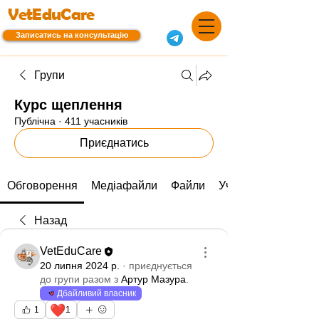
VetEduCare
Записатись на консультацію
Групи
Курс щеплення
Публічна
·
411 учасників
Приєднатись
Обговорення
Медіафайли
Файли
Учасники
Назад
VetEduCare
20 липня 2024 р.
·
приєднується
до групи разом з
Артур Мазура
.
Дбайливий власник
❤️
1
1