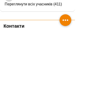
Переглянути всіх учасників (411)
Контакти
0800351428
info@veteducare.com
Отримати консультацію ветеринара
Подякувати проєкту
Часті запитання
Гайди
Про нас
Блог
Курси
Чек-листи
Вебінари