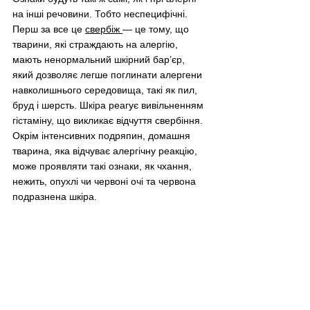
на інші речовини. Тобто неспецифічні. 
Перш за все це 
свербіж 
— це тому, що 
тварини, які страждають на алергію, 
мають ненормальний шкірний бар’єр, 
який дозволяє легше поглинати алергени 
навколишнього середовища, такі як пил, 
бруд і шерсть. Шкіра реагує вивільненням 
гістаміну, що викликає відчуття свербіння. 
Окрім інтенсивних подряпин, домашня 
тварина, яка відчуває алергічну реакцію, 
може проявляти такі ознаки, як чхання, 
нежить, опухлі чи червоні очі та червона 
подразнена шкіра. 