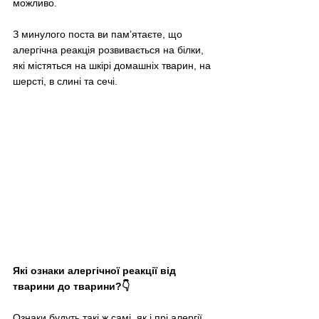
можливо.
З минулого поста ви пам’ятаєте, що 
алергічна реакція розвивається на білки, 
які містяться на шкірі домашніх тварин, на 
шерсті, в слині та сечі.
Які ознаки алергічної реакції від 
тварини до тварини?👇
Ознаки будуть такі ж самі, як і прі алергії 