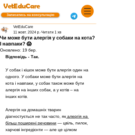
VetEduCare
Записатись на консультацію
VetEduCare
11 жовт. 2024 р.
Читати 1 хв
Чи може бути алергія у собаки на кота?
І навпаки? 😱
Оновлено:
19 бер.
Відповідь - Так. 
У собак і кішок може бути алергія один на 
одного. У собаки може бути алергія на 
кота і навпаки, у собак також може бути 
алергія на інших собак, а у котів – на 
інших котів. 
Алергія на домашніх тварин 
діагностується не так часто, як
 алергія на 
більш поширені речовини
 — цвіль, пилок, 
харчові інгредієнти — але це цілком 